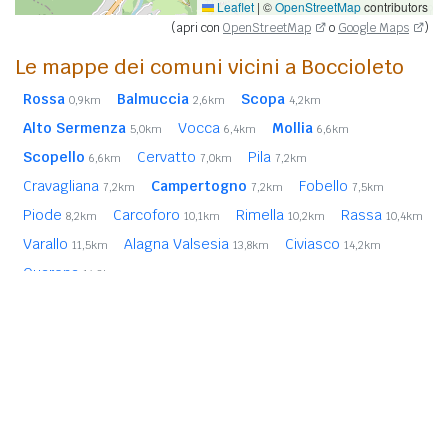
Leaflet
|
©
OpenStreetMap
contributors
(apri con
OpenStreetMap
o
Google Maps
)
Le mappe dei comuni vicini a Boccioleto
Rossa
Balmuccia
Scopa
0,9km
2,6km
4,2km
Alto Sermenza
Vocca
Mollia
5,0km
6,4km
6,6km
Scopello
Cervatto
Pila
6,6km
7,0km
7,2km
Cravagliana
Campertogno
Fobello
7,2km
7,2km
7,5km
Piode
Carcoforo
Rimella
Rassa
8,2km
10,1km
10,2km
10,4km
Varallo
Alagna Valsesia
Civiasco
11,5km
13,8km
14,2km
Quarona
14,3km
In
grassetto
sono riportati i
comuni confinanti
. Le
distanze sono calcolate in linea d'aria dal centro urbano.
Vedi l'elenco completo dei
comuni limitrofi a Boccioleto
ordinati per distanza.
Note Legali