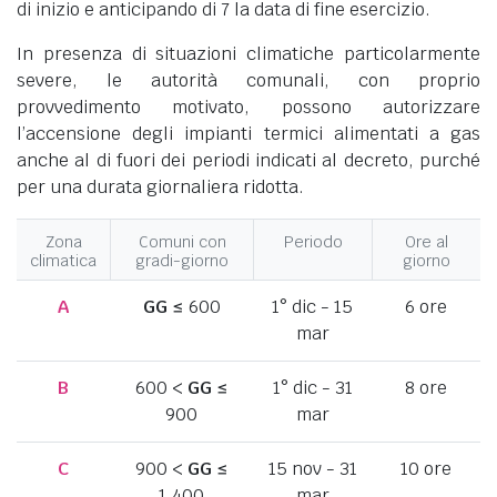
di inizio e anticipando di 7 la data di fine esercizio.
In presenza di situazioni climatiche particolarmente
severe, le autorità comunali, con proprio
provvedimento motivato, possono autorizzare
l’accensione degli impianti termici alimentati a gas
anche al di fuori dei periodi indicati al decreto, purché
per una durata giornaliera ridotta.
Zona
Comuni con
Periodo
Ore al
climatica
gradi-giorno
giorno
A
GG
≤ 600
1° dic - 15
6 ore
mar
B
600 <
GG
≤
1° dic - 31
8 ore
900
mar
C
900 <
GG
≤
15 nov - 31
10 ore
1.400
mar