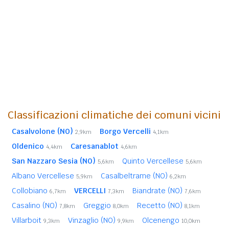
Classificazioni climatiche dei comuni vicini
Casalvolone (NO)
Borgo Vercelli
2,9km
4,1km
Oldenico
Caresanablot
4,4km
4,6km
San Nazzaro Sesia (NO)
Quinto Vercellese
5,6km
5,6km
Albano Vercellese
Casalbeltrame (NO)
5,9km
6,2km
Collobiano
VERCELLI
Biandrate (NO)
6,7km
7,3km
7,6km
Casalino (NO)
Greggio
Recetto (NO)
7,8km
8,0km
8,1km
Villarboit
Vinzaglio (NO)
Olcenengo
9,3km
9,9km
10,0km