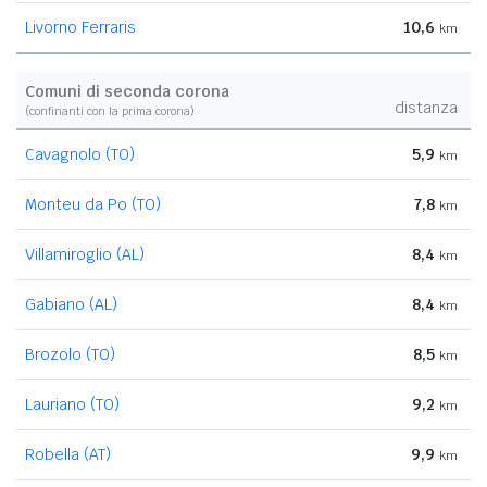
Livorno Ferraris
10,6
km
Comuni di seconda corona
distanza
(confinanti con la prima corona)
Cavagnolo (TO)
5,9
km
Monteu da Po (TO)
7,8
km
Villamiroglio (AL)
8,4
km
Gabiano (AL)
8,4
km
Brozolo (TO)
8,5
km
Lauriano (TO)
9,2
km
Robella (AT)
9,9
km