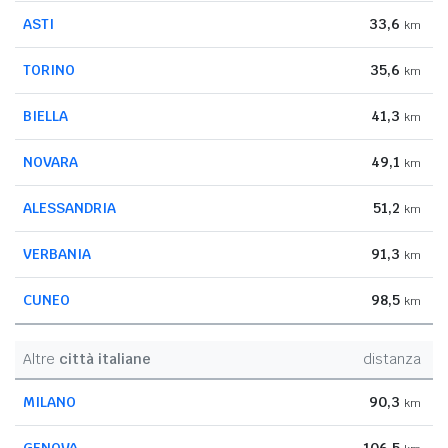
ASTI
33,6
km
TORINO
35,6
km
BIELLA
41,3
km
NOVARA
49,1
km
ALESSANDRIA
51,2
km
VERBANIA
91,3
km
CUNEO
98,5
km
Altre
città italiane
distanza
MILANO
90,3
km
GENOVA
106,5