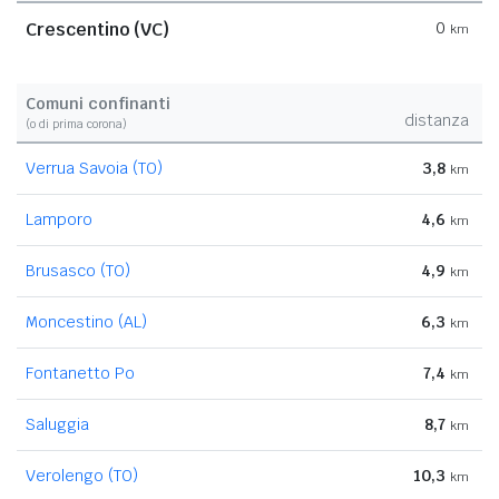
Crescentino (VC)
0
km
Comuni confinanti
distanza
(o di prima corona)
Verrua Savoia (TO)
3,8
km
Lamporo
4,6
km
Brusasco (TO)
4,9
km
Moncestino (AL)
6,3
km
Fontanetto Po
7,4
km
Saluggia
8,7
km
Verolengo (TO)
10,3
km