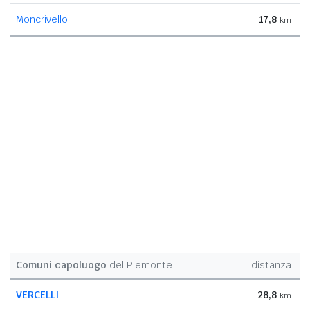
Moncrivello
17,8
km
Comuni capoluogo
del Piemonte
distanza
VERCELLI
28,8
km