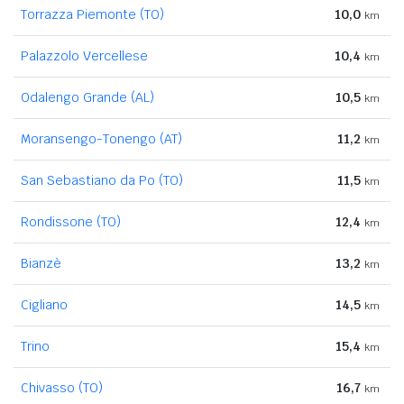
Torrazza Piemonte (TO)
10,0
km
Palazzolo Vercellese
10,4
km
Odalengo Grande (AL)
10,5
km
Moransengo-Tonengo (AT)
11,2
km
San Sebastiano da Po (TO)
11,5
km
Rondissone (TO)
12,4
km
Bianzè
13,2
km
Cigliano
14,5
km
Trino
15,4
km
Chivasso (TO)
16,7
km