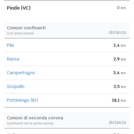
Piode (VC)
0
km
Comuni confinanti
distanza
(o di prima corona)
Pila
2,4
km
Rassa
2,9
km
Campertogno
3,4
km
Scopello
3,5
km
Pettinengo (BI)
18,1
km
Comuni di seconda corona
distanza
(confinanti con la prima corona)