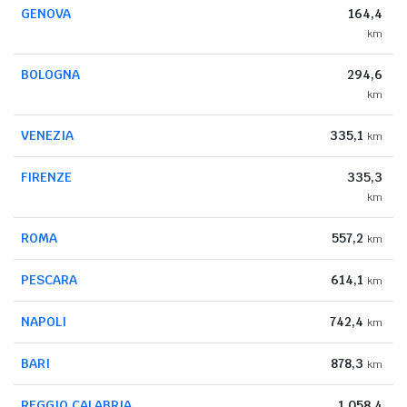
GENOVA
164,4
km
BOLOGNA
294,6
km
VENEZIA
335,1
km
FIRENZE
335,3
km
ROMA
557,2
km
PESCARA
614,1
km
NAPOLI
742,4
km
BARI
878,3
km
REGGIO CALABRIA
1.058,4