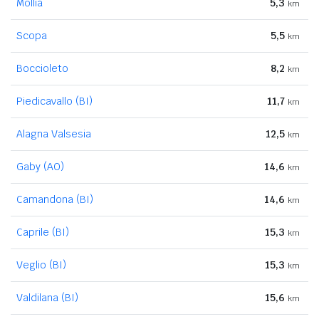
Mollia
5,3
km
Scopa
5,5
km
Boccioleto
8,2
km
Piedicavallo (BI)
11,7
km
Alagna Valsesia
12,5
km
Gaby (AO)
14,6
km
Camandona (BI)
14,6
km
Caprile (BI)
15,3
km
Veglio (BI)
15,3
km
Valdilana (BI)
15,6
km