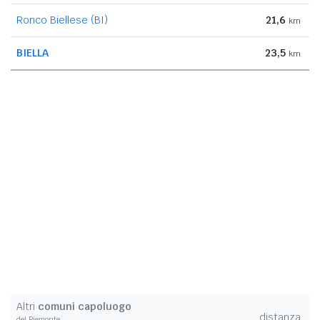
Ronco Biellese (BI)
21,6
km
BIELLA
23,5
km
Altri
comuni capoluogo
distanza
del Piemonte