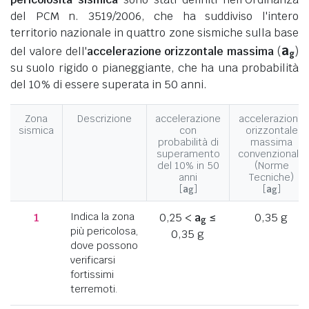
del PCM n. 3519/2006, che ha suddiviso l'intero
territorio nazionale in quattro zone sismiche sulla base
a
del valore dell'
accelerazione orizzontale massima
(
)
g
su suolo rigido o pianeggiante, che ha una probabilità
del 10% di essere superata in 50 anni.
Zona
Descrizione
accelerazione
accelerazione
sismica
con
orizzontale
probabilità di
massima
superamento
convenzionale
del 10% in 50
(Norme
anni
Tecniche)
[
a
]
[
a
]
g
g
1
Indica la zona
0,25 <
a
≤
0,35 g
g
più pericolosa,
0,35 g
dove possono
verificarsi
fortissimi
terremoti.