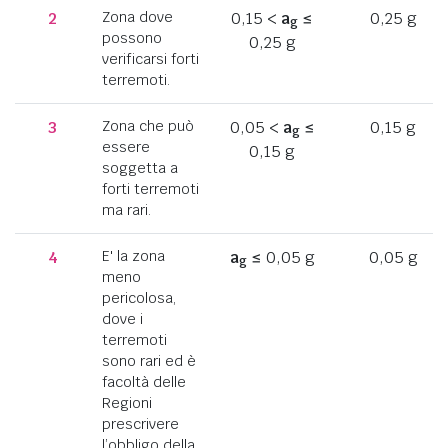
2
Zona dove
0,15 <
a
≤
0,25 g
g
possono
0,25 g
verificarsi forti
terremoti.
3
Zona che può
0,05 <
a
≤
0,15 g
g
essere
0,15 g
soggetta a
forti terremoti
ma rari.
4
E' la zona
a
≤ 0,05 g
0,05 g
g
meno
pericolosa,
dove i
terremoti
sono rari ed è
facoltà delle
Regioni
prescrivere
l’obbligo della