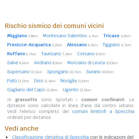
Rischio sismico dei comuni vicini
Miggiano
Montesano Salentino
Tricase
2,8km
4,7km
5,0km
Presicce-Acquarica
Alessano
Tiggiano
5,2km
6,1km
6,7km
Ruffano
Taurisano
Corsano
6,7km
7,4km
8,1km
Salve
Andrano
Morciano di Leuca
8,4km
8,9km
10,0km
Supersano
Spongano
Surano
10,1km
10,7km
10,9km
Patù
Diso
Nociglia
11,2km
11,4km
11,6km
Gagliano del Capo
Ugento
12,0km
12,0km
In
grassetto
sono riportati i
comuni confinanti
. Le
distanze sono calcolate in linea d'aria dal centro urbano.
Vedi l'elenco completo dei
comuni limitrofi a Specchia
ordinati per distanza.
Vedi anche
Classificazione climatica di Specchia
con le indicazioni del