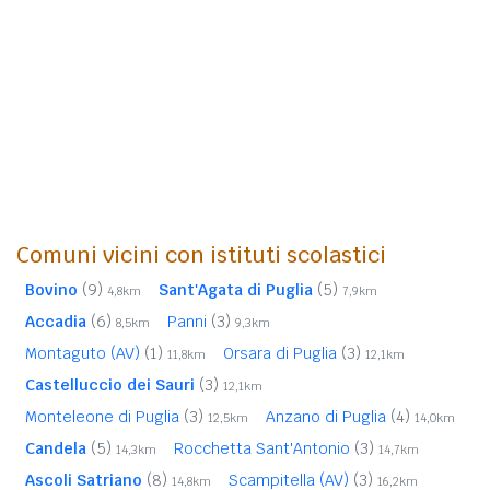
Comuni vicini con istituti scolastici
Bovino
(9)
Sant'Agata di Puglia
(5)
4,8km
7,9km
Accadia
(6)
Panni
(3)
8,5km
9,3km
Montaguto (AV)
(1)
Orsara di Puglia
(3)
11,8km
12,1km
Castelluccio dei Sauri
(3)
12,1km
Monteleone di Puglia
(3)
Anzano di Puglia
(4)
12,5km
14,0km
Candela
(5)
Rocchetta Sant'Antonio
(3)
14,3km
14,7km
Ascoli Satriano
(8)
Scampitella (AV)
(3)
14,8km
16,2km