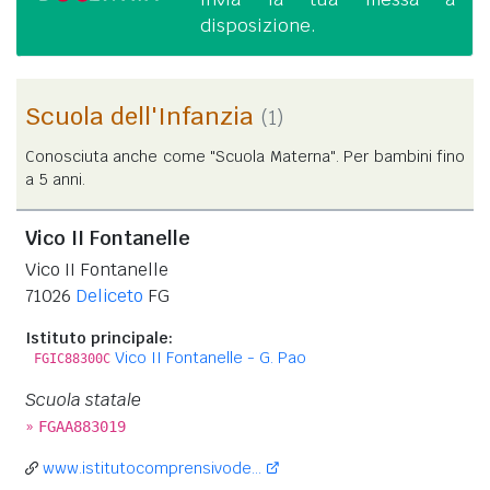
disposizione.
Scuola dell'Infanzia
(1)
Conosciuta anche come "Scuola Materna". Per bambini fino
a 5 anni.
Vico II Fontanelle
Vico II Fontanelle
71026
Deliceto
FG
Istituto principale:
Vico II Fontanelle - G. Pao
FGIC88300C
Scuola statale
»
FGAA883019
www.istitutocomprensivode...