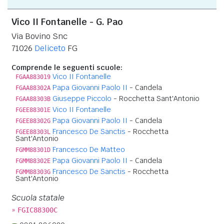
Vico II Fontanelle - G. Pao
Via Bovino Snc
71026
Deliceto
FG
Comprende le seguenti scuole:
Vico II Fontanelle
FGAA883019
Papa Giovanni Paolo II
- Candela
FGAA88302A
Giuseppe Piccolo
- Rocchetta Sant'Antonio
FGAA88303B
Vico II Fontanelle
FGEE88301E
Papa Giovanni Paolo II
- Candela
FGEE88302G
Francesco De Sanctis
- Rocchetta
FGEE88303L
Sant'Antonio
Francesco De Matteo
FGMM88301D
Papa Giovanni Paolo II
- Candela
FGMM88302E
Francesco De Sanctis
- Rocchetta
FGMM88303G
Sant'Antonio
Scuola statale
»
FGIC88300C