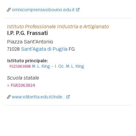
omnicomprensivobovino.edu.it
Istituto Professionale Industria e Artigianato
I.P. P.G. Frassati
Piazza Sant'Antonio
71028
Sant'Agata di Puglia
FG
Istituto principale:
M. L. King - I. Oc. M. L. King
FGIS06300B
Scuola statale
»
FGRI063024
www.iclibetta.edu.it/inde...