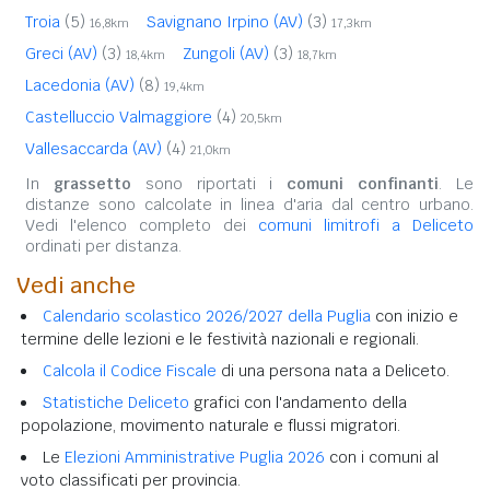
Troia
(5)
Savignano Irpino (AV)
(3)
16,8km
17,3km
Greci (AV)
(3)
Zungoli (AV)
(3)
18,4km
18,7km
Lacedonia (AV)
(8)
19,4km
Castelluccio Valmaggiore
(4)
20,5km
Vallesaccarda (AV)
(4)
21,0km
In
grassetto
sono riportati i
comuni confinanti
. Le
distanze sono calcolate in linea d'aria dal centro urbano.
Vedi l'elenco completo dei
comuni limitrofi a Deliceto
ordinati per distanza.
Vedi anche
Calendario scolastico 2026/2027 della Puglia
con inizio e
termine delle lezioni e le festività nazionali e regionali.
Calcola il Codice Fiscale
di una persona nata a Deliceto.
Statistiche Deliceto
grafici con l'andamento della
popolazione, movimento naturale e flussi migratori.
Le
Elezioni Amministrative Puglia 2026
con i comuni al
voto classificati per provincia.