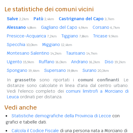
Le statistiche dei comuni vicini
Salve
Patù
Castrignano del Capo
2,2km
2,4km
3,7km
Alessano
Gagliano del Capo
Corsano
4,8km
4,9km
6,7km
Presicce-Acquarica
Tiggiano
Tricase
7,2km
7,8km
9,9km
Specchia
Miggiano
10,0km
12,4km
Montesano Salentino
Taurisano
14,2km
14,7km
Ugento
Ruffano
Andrano
Diso
15,9km
16,0km
16,2km
19,2km
Spongano
Supersano
Surano
19,4km
19,8km
20,3km
In
grassetto
sono riportati i
comuni confinanti
. Le
distanze sono calcolate in linea d'aria dal centro urbano.
Vedi l'elenco completo dei
comuni limitrofi a Morciano di
Leuca
ordinati per distanza.
Vedi anche
Statistiche demografiche della Provincia di Lecce
con
grafici e tabelle dati.
Calcola il Codice Fiscale
di una persona nata a Morciano di