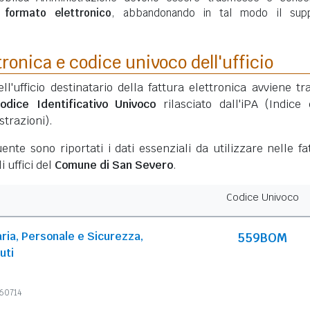
n
formato elettronico
, abbandonando in tal modo il sup
tronica e codice univoco dell'ufficio
ell'ufficio destinatario della fattura elettronica avviene tr
odice Identificativo Univoco
rilasciato dall'iPA (Indice 
trazioni).
ente sono riportati i dati essenziali da utilizzare nelle fa
i uffici del
Comune di San Severo
.
Codice Univoco
ria, Personale e Sicurezza,
559BOM
uti
360714