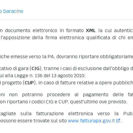
o Saracino
 documento elettronico in formato
XML
la cui autentic
l'apposizione della firma elettronica qualificata di chi e
niche emesse verso la PA, dovranno riportare obbligatoriam
cativo di gara (
CIG
), tranne i casi di esclusione dall'obbligo d
cui alla Legge n. 136 del 13 agosto 2010;
i progetto (
CUP
), in caso di fatture relative a opere pubblic
oni non potranno procedere al pagamento delle fat
on riportano i codici CIG e CUP, quest'ultimo ove previsto.
tagliate sulla fatturazione elettronica verso la Pub
ossono essere trovate sul sito
www.fatturapa.gov.it
.