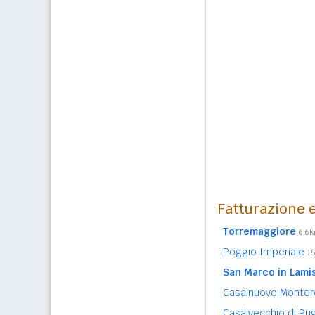
Fatturazione e
Torremaggiore
6,6
Poggio Imperiale
1
San Marco in Lami
Casalnuovo Monte
Casalvecchio di Pu