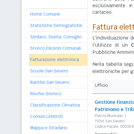
esclusivamente i
cartaceo.
Home Comune
Fattura elet
Statistiche Demografiche
Sindaco, Giunta, Consiglio
L'individuazione d
l'utilizzo di un
C
Storico Elezioni Comunali
Pubbliche Amminis
Fatturazione elettronica
Nella tabella segu
Scuole San Severo
elettroniche per gl
Banche San Severo
Ufficio
Rischio Sismico
Gestione Finanzia
Classificazione Climatica
Patrimonio e Trib
Piazza Municipio, 1
Comuni Limitrofi
71016 San Severo
Codice Fiscale: 00336
Mappa e Stradario