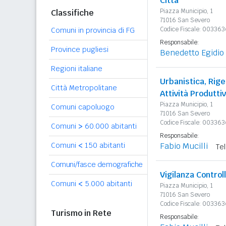
Città
Piazza Municipio, 1
Classifiche
71016 San Severo
Codice Fiscale: 00336
Comuni in provincia di FG
Responsabile:
Province pugliesi
Benedetto Egidio 
Regioni italiane
Urbanistica, Rige
Città Metropolitane
Attività Produtti
Piazza Municipio, 1
Comuni capoluogo
71016 San Severo
Codice Fiscale: 00336
Comuni
>
60.000 abitanti
Responsabile:
Comuni
<
150 abitanti
Fabio Mucilli
Te
Comuni/fasce demografiche
Vigilanza Control
Comuni
<
5.000 abitanti
Piazza Municipio, 1
71016 San Severo
Codice Fiscale: 00336
Turismo in Rete
Responsabile: