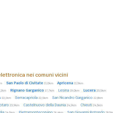
lettronica nei comuni vicini
San Paolo di Civitate
Apricena
km
11,0km
11,9km
Rignano Garganico
Lesina
Lucera
5,1km
17,7km
19,0km
20,5km
s
Serracapriola
San Nicandro Garganico
22,1km
22,5km
22,8km
rotaro
Castelnuovo della Daunia
Chieuti
23,9km
24,3km
24,5km
glia
Pietramontecorvino
San Giovanni Rotondo
24,5km
26,4km
28,5