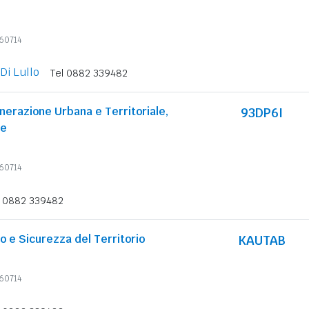
360714
Di Lullo
Tel 0882 339482
nerazione Urbana e Territoriale,
93DP6I
ve
360714
l 0882 339482
lo e Sicurezza del Territorio
KAUTAB
360714