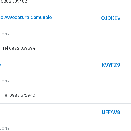
l 0882 339482
mo Avvocatura Comunale
QJDKEV
360714
Tel 0882 339394
e
KVYFZ9
360714
Tel 0882 372940
UFFAV8
360714