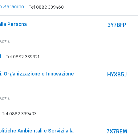
o Saracino
Tel 0882 339460
alla Persona
3Y7BFP
360714
i
Tel 0882 339321
ci, Organizzazione e Innovazione
HYX85J
360714
Tel 0882 339403
olitiche Ambientali e Servizi alla
7X7REM