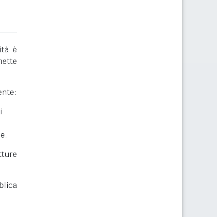
ità è
mette
ente:
i
he.
ture
blica