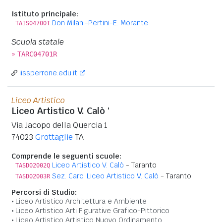
Istituto principale:
Don Milani-Pertini-E. Morante
TAIS04700T
Scuola statale
»
TARC04701R
iissperrone.edu.it
Liceo Artistico
Liceo Artistico V. Calò '
Via Jacopo della Quercia 1
74023
Grottaglie
TA
Comprende le seguenti scuole:
Liceo Artistico V. Calò
- Taranto
TASD02002Q
Sez. Carc. Liceo Artistico V. Calò
- Taranto
TASD02003R
Percorsi di Studio:
Liceo Artistico Architettura e Ambiente
Liceo Artistico Arti Figurative Grafico-Pittorico
Liceo Artistico Artistico Nuovo Ordinamento