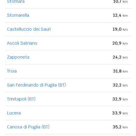
Stornara
10,7
km
Stornarella
12,4
km
Castelluccio dei Sauri
19,0
km
Ascoli Satriano
20,9
km
Zapponeta
24,2
km
Troia
31,8
km
San Ferdinando di Puglia (BT)
32,2
km
Trinitapoli (BT)
32,9
km
Lucera
33,9
km
Canosa di Puglia (BT)
35,2
km