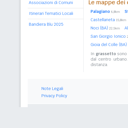
Le mappe dei 
Associazioni di Comuni
Palagiano
S
6,8km
Itinerari Tematici Locali
Castellaneta
15,8km
Bandiera Blu 2025
Noci (BA)
A
22,5km
San Giorgio Ionico
Gioia del Colle (BA)
In
grassetto
sono r
dal centro urbano
distanza.
Note Legali
Privacy Policy
© 2026 Gwind