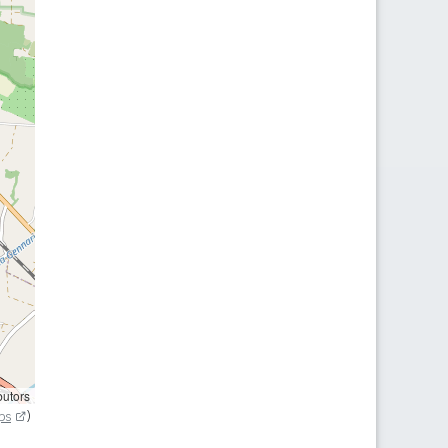
butors
ps
)