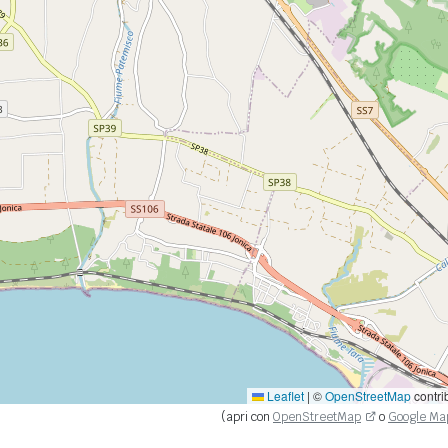
Leaflet
|
©
OpenStreetMap
contri
(apri con
OpenStreetMap
o
Google Ma