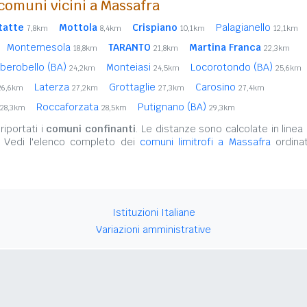
comuni vicini a Massafra
tatte
Mottola
Crispiano
Palagianello
7,8km
8,4km
10,1km
12,1km
Montemesola
TARANTO
Martina Franca
18,8km
21,8km
22,3km
lberobello (BA)
Monteiasi
Locorotondo (BA)
24,2km
24,5km
25,6km
Laterza
Grottaglie
Carosino
26,6km
27,2km
27,3km
27,4km
Roccaforzata
Putignano (BA)
28,3km
28,5km
29,3km
iportati i
comuni confinanti
. Le distanze sono calcolate in linea 
. Vedi l'elenco completo dei
comuni limitrofi a Massafra
ordinat
Istituzioni Italiane
Variazioni amministrative