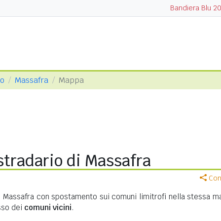
Bandiera Blu 2
to
Massafra
Mappa
tradario di Massafra
Cond
i Massafra con spostamento sui comuni limitrofi nella stessa m
asso dei
comuni vicini
.