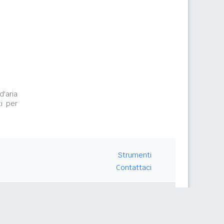
d'aria
i per
Strumenti
Contattaci
Seguici su