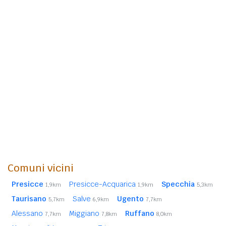
Comuni vicini
Presicce
Presicce-Acquarica
Specchia
1,9km
1,9km
5,3km
Taurisano
Salve
Ugento
5,7km
6,9km
7,7km
Alessano
Miggiano
Ruffano
7,7km
7,8km
8,0km