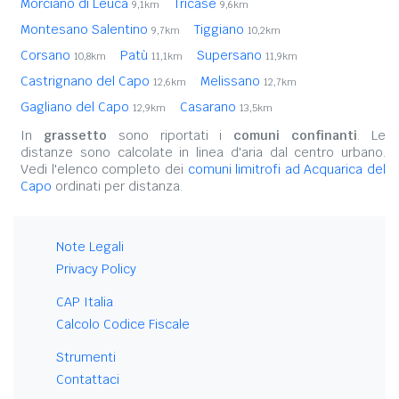
Morciano di Leuca
Tricase
9,1km
9,6km
Montesano Salentino
Tiggiano
9,7km
10,2km
Corsano
Patù
Supersano
10,8km
11,1km
11,9km
Castrignano del Capo
Melissano
12,6km
12,7km
Gagliano del Capo
Casarano
12,9km
13,5km
In
grassetto
sono riportati i
comuni confinanti
. Le
distanze sono calcolate in linea d'aria dal centro urbano.
Vedi l'elenco completo dei
comuni limitrofi ad Acquarica del
Capo
ordinati per distanza.
Note Legali
Privacy Policy
CAP Italia
Calcolo Codice Fiscale
Strumenti
Contattaci