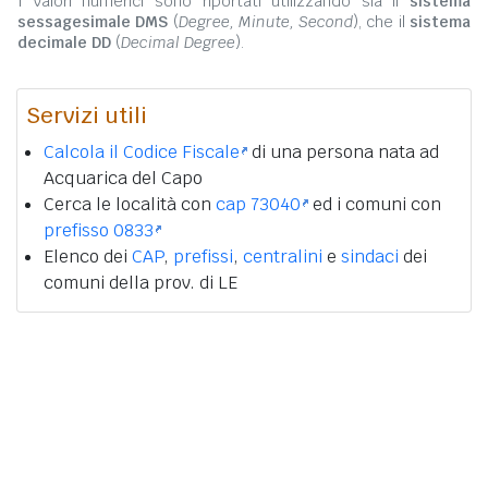
I valori numerici sono riportati utilizzando sia il
sistema
sessagesimale DMS
(
Degree, Minute, Second
), che il
sistema
decimale DD
(
Decimal Degree
).
Servizi utili
Calcola il Codice Fiscale
di una persona nata ad
Acquarica del Capo
Cerca le località con
cap 73040
ed i comuni con
prefisso 0833
Elenco dei
CAP
,
prefissi
,
centralini
e
sindaci
dei
comuni della prov. di LE