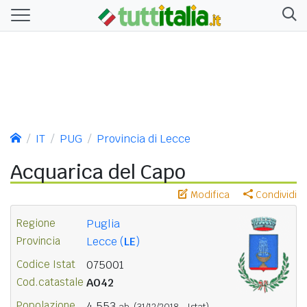
IT
PUG
Provincia di Lecce
Acquarica del Capo
Modifica
Condividi
Regione
Puglia
Provincia
Lecce (
LE
)
Codice Istat
075001
Cod.catastale
A042
Popolazione
4.553
ab.
(31/12/2018 - Istat)