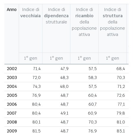
Anno
Indice di
Indice di
Indice di
Indice di
I
vecchiaia
dipendenza
ricambio
struttura
strutturale
della
della
c
popolazione
popolazione
d
attiva
attiva
d
fe
1° gen
1° gen
1° gen
1° gen
1
2002
71,4
47,9
57,5
68,4
2003
72,0
48,3
58,3
70,3
2004
74,3
48,0
57,5
71,2
2005
76,9
48,7
60,4
72,6
2006
80,4
48,7
60,7
77,1
2007
80,4
49,1
60,9
79,8
2008
80,1
48,7
70,3
81,0
2009
81,5
48,7
76,9
85,1