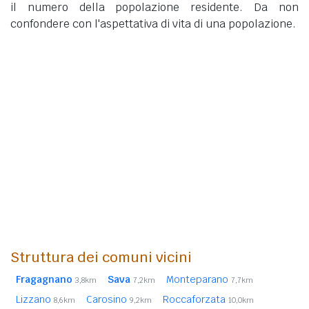
il numero della popolazione residente. Da non
confondere con l'aspettativa di vita di una popolazione.
Struttura dei comuni vicini
Fragagnano
Sava
Monteparano
3,8km
7,2km
7,7km
Lizzano
Carosino
Roccaforzata
8,6km
9,2km
10,0km