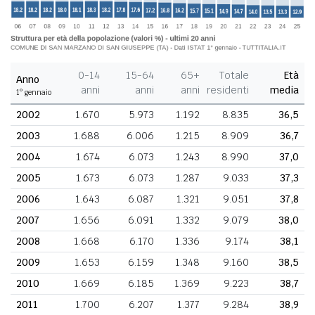
0-14
15-64
65+
Totale
Età
Anno
anni
anni
anni
residenti
media
1° gennaio
2002
1.670
5.973
1.192
8.835
36,5
2003
1.688
6.006
1.215
8.909
36,7
2004
1.674
6.073
1.243
8.990
37,0
2005
1.673
6.073
1.287
9.033
37,3
2006
1.643
6.087
1.321
9.051
37,8
2007
1.656
6.091
1.332
9.079
38,0
2008
1.668
6.170
1.336
9.174
38,1
2009
1.653
6.159
1.348
9.160
38,5
2010
1.669
6.185
1.369
9.223
38,7
2011
1.700
6.207
1.377
9.284
38,9