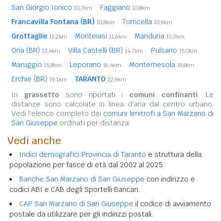
San Giorgio Ionico
Faggiano
10,7km
10,8km
Francavilla Fontana (BR)
Torricella
10,8km
10,9km
Grottaglie
Monteiasi
Manduria
11,2km
11,6km
12,3km
Oria (BR)
Villa Castelli (BR)
Pulsano
12,4km
14,7km
15,0km
Maruggio
Leporano
Montemesola
15,8km
16,4km
18,8km
Erchie (BR)
TARANTO
19,1km
22,9km
In
grassetto
sono riportati i
comuni confinanti
. Le
distanze sono calcolate in linea d'aria dal centro urbano.
Vedi l'elenco completo dei
comuni limitrofi a San Marzano di
San Giuseppe
ordinati per distanza.
Vedi anche
Indici demografici Provincia di Taranto
e struttura della
popolazione per fasce di età dal 2002 al 2025.
Banche San Marzano di San Giuseppe
con indirizzo e
codici ABI e CAB degli Sportelli Bancari.
CAP San Marzano di San Giuseppe
il codice di avviamento
postale da utilizzare per gli indirizzi postali.