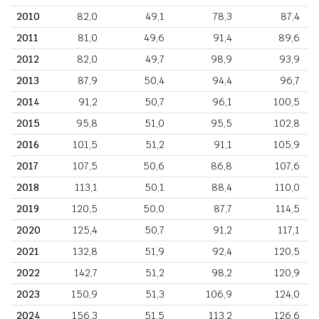
2010
82,0
49,1
78,3
87,4
2011
81,0
49,6
91,4
89,6
2012
82,0
49,7
98,9
93,9
2013
87,9
50,4
94,4
96,7
2014
91,2
50,7
96,1
100,5
2015
95,8
51,0
95,5
102,8
2016
101,5
51,2
91,1
105,9
2017
107,5
50,6
86,8
107,6
2018
113,1
50,1
88,4
110,0
2019
120,5
50,0
87,7
114,5
2020
125,4
50,7
91,2
117,1
2021
132,8
51,9
92,4
120,5
2022
142,7
51,2
98,2
120,9
2023
150,9
51,3
106,9
124,0
2024
156,3
51,5
113,2
126,6