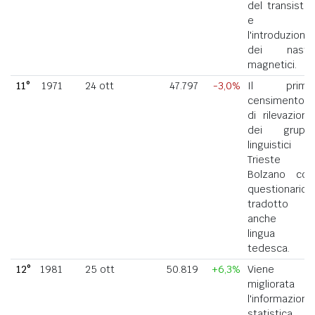
del transistor
e
l'introduzione
dei nastri
magnetici.
11°
1971
24 ott
47.797
-3,0%
Il primo
censimento
di rilevazione
dei gruppi
linguistici di
Trieste e
Bolzano con
questionario
tradotto
anche in
lingua
tedesca.
12°
1981
25 ott
50.819
+6,3%
Viene
migliorata
l'informazione
statistica