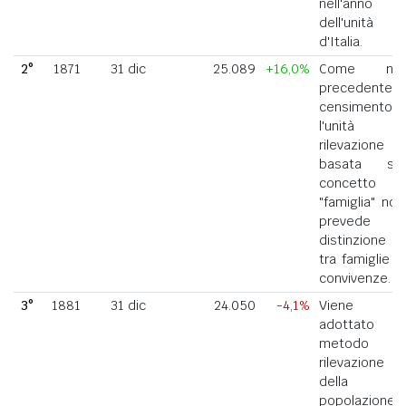
nell'anno
dell'unità
d'Italia.
2°
1871
31 dic
25.089
+16,0%
Come nel
precedente
censimento,
l'unità di
rilevazione
basata sul
concetto di
"famiglia" non
prevede la
distinzione
tra famiglie e
convivenze.
3°
1881
31 dic
24.050
-4,1%
Viene
adottato il
metodo di
rilevazione
della
popolazione