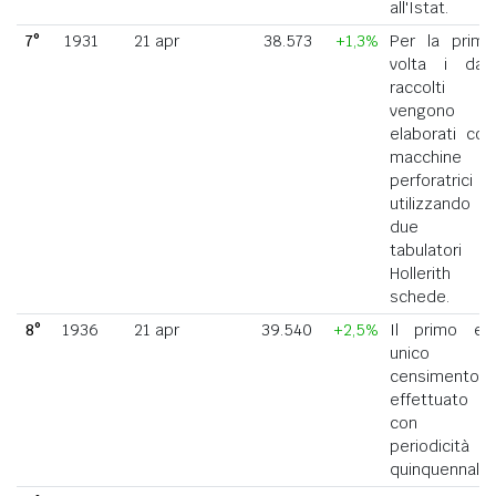
all'Istat.
7°
1931
21 apr
38.573
+1,3%
Per la prima
volta i dati
raccolti
vengono
elaborati con
macchine
perforatrici
utilizzando
due
tabulatori
Hollerith a
schede.
8°
1936
21 apr
39.540
+2,5%
Il primo ed
unico
censimento
effettuato
con
periodicità
quinquennale.