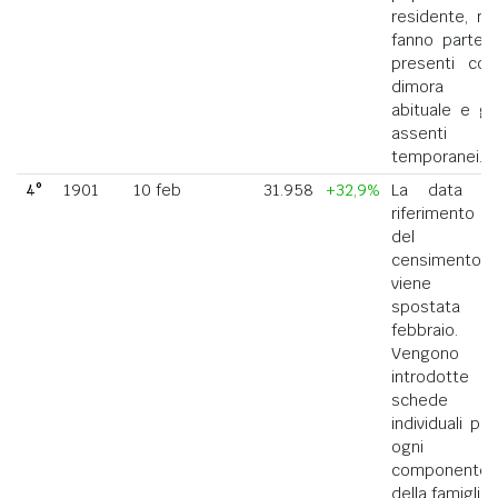
residente, ne
fanno parte i
presenti con
dimora
abituale e gli
assenti
temporanei.
4°
1901
10 feb
31.958
+32,9%
La data di
riferimento
del
censimento
viene
spostata a
febbraio.
Vengono
introdotte
schede
individuali per
ogni
componente
della famiglia.