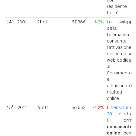
residente in
Italia".
14°
2001
21 ott
57.366
+4,2%
Lo sviluppo
della
telematica
consente
l'attivazione
del primo sito
web dedicato
al
Censimento
e la
diffusione dei
risultati
online.
15°
2011
9 ott
56.653
-1,2%
Il
Censimento
2011
è stato
il primo
censimento
online
con i