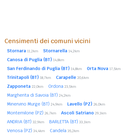
Censimenti dei comuni vicini
Stornara
Stornarella
11,2km
14,2km
Canosa di Puglia (BT)
14,8km
San Ferdinando di Puglia (BT)
Orta Nova
14,8km
17,5km
Trinitapoli (BT)
Carapelle
18,7km
20,6km
Zapponeta
Ordona
22,0km
23,5km
Margherita di Savoia (BT)
24,2km
Minervino Murge (BT)
Lavello (PZ)
24,9km
26,0km
Montemilone (PZ)
Ascoli Satriano
26,7km
29,1km
ANDRIA (BT)
BARLETTA (BT)
32,9km
33,1km
Venosa (PZ)
Candela
34,4km
35,2km