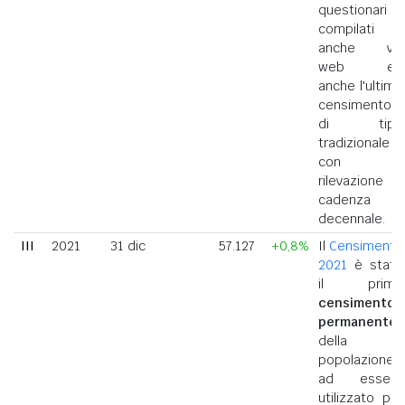
questionari
compilati
anche via
web ed
anche l'ultimo
censimento
di tipo
tradizionale
con
rilevazione a
cadenza
decennale.
III
2021
31 dic
57.127
+0,8%
Il
Censimento
2021
è stato
il primo
censimento
permanente
della
popolazione
ad essere
utilizzato per