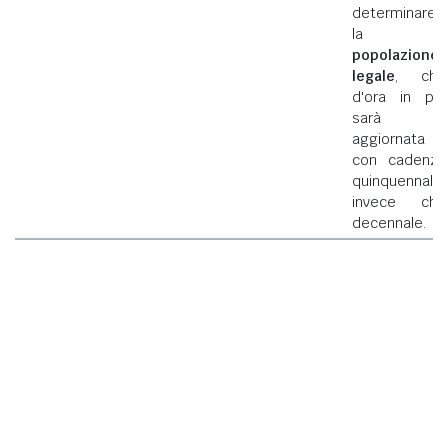
determinare
la
popolazione
legale
, che
d'ora in poi
sarà
aggiornata
con cadenza
quinquennale
invece che
decennale.