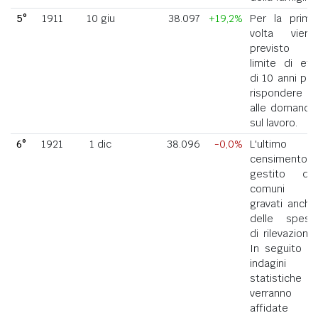
5°
1911
10 giu
38.097
+19,2%
Per la prima
volta viene
previsto il
limite di età
di 10 anni per
rispondere
alle domande
sul lavoro.
6°
1921
1 dic
38.096
-0,0%
L'ultimo
censimento
gestito dai
comuni
gravati anche
delle spese
di rilevazione.
In seguito le
indagini
statistiche
verranno
affidate