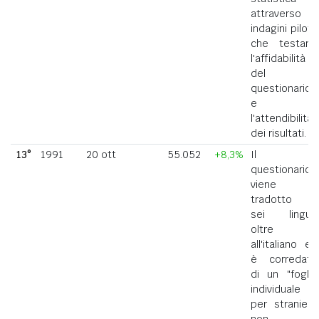
attraverso
indagini pilota
che testano
l'affidabilità
del
questionario
e
l'attendibilità
dei risultati.
13°
1991
20 ott
55.052
+8,3%
Il
questionario
viene
tradotto in
sei lingue
oltre
all'italiano ed
è corredato
di un "foglio
individuale
per straniero
non