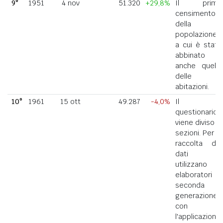
9°
1951
4 nov
51.320
+29,8%
Il primo
censimento
della
popolazione
a cui è stato
abbinato
anche quello
delle
abitazioni.
10°
1961
15 ott
49.287
-4,0%
Il
questionario
viene diviso in
sezioni. Per la
raccolta dei
dati si
utilizzano
elaboratori di
seconda
generazione
con
l'applicazione