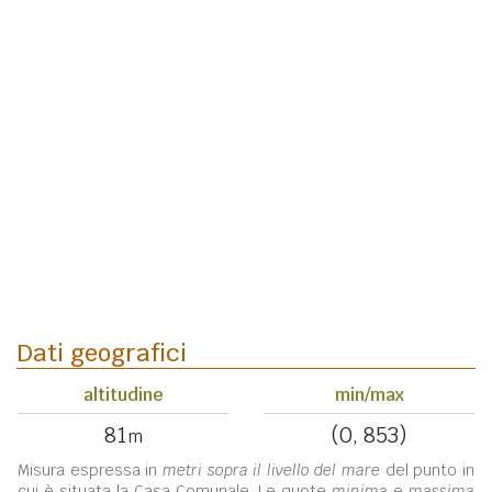
Dati geografici
altitudine
min/max
81
(0, 853)
m
Misura espressa in
metri sopra il livello del mare
del punto in
cui è situata la Casa Comunale. Le quote
minima
e
massima