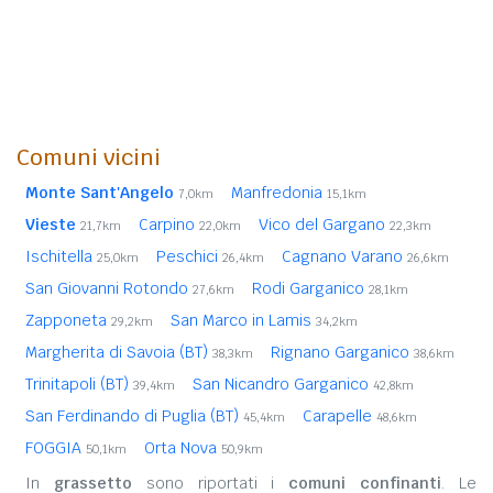
Comuni vicini
Monte Sant'Angelo
Manfredonia
7,0km
15,1km
Vieste
Carpino
Vico del Gargano
21,7km
22,0km
22,3km
Ischitella
Peschici
Cagnano Varano
25,0km
26,4km
26,6km
San Giovanni Rotondo
Rodi Garganico
27,6km
28,1km
Zapponeta
San Marco in Lamis
29,2km
34,2km
Margherita di Savoia (BT)
Rignano Garganico
38,3km
38,6km
Trinitapoli (BT)
San Nicandro Garganico
39,4km
42,8km
San Ferdinando di Puglia (BT)
Carapelle
45,4km
48,6km
FOGGIA
Orta Nova
50,1km
50,9km
In
grassetto
sono riportati i
comuni confinanti
. Le