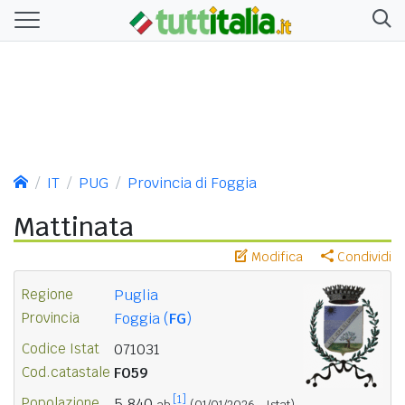
IT
PUG
Provincia di Foggia
Mattinata
Modifica
Condividi
Regione
Puglia
Provincia
Foggia (
FG
)
Codice Istat
071031
Cod.catastale
F059
[1]
Popolazione
5.840
ab.
(01/01/2026 - Istat)