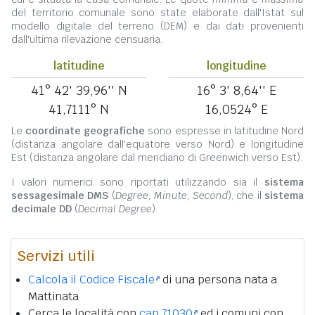
del territorio comunale sono state elaborate dall'Istat sul
modello digitale del terreno (DEM) e dai dati provenienti
dall'ultima rilevazione censuaria.
latitudine
longitudine
41° 42' 39,96'' N
16° 3' 8,64'' E
41,7111° N
16,0524° E
Le
coordinate geografiche
sono espresse in latitudine Nord
(distanza angolare dall'equatore verso Nord) e longitudine
Est (distanza angolare dal meridiano di Greenwich verso Est).
I valori numerici sono riportati utilizzando sia il
sistema
sessagesimale DMS
(
Degree, Minute, Second
), che il
sistema
decimale DD
(
Decimal Degree
).
Servizi utili
Calcola il Codice Fiscale
di una persona nata a
Mattinata
Cerca le località con
cap 71030
ed i comuni con