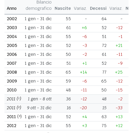
Bilancio
Anno
demografico
Nascite
Variaz.
Decessi
Variaz.
Nat
2002
1 gen - 31 dic
55
-
64
-
2003
1 gen - 31 dic
61
+6
52
-12
2004
1 gen - 31 dic
55
-6
51
-1
2005
1 gen - 31 dic
52
-3
72
+21
2006
1 gen - 31 dic
50
-2
61
-11
2007
1 gen - 31 dic
51
+1
52
-9
2008
1 gen - 31 dic
65
+14
77
+25
2009
1 gen - 31 dic
59
-6
65
-12
2010
1 gen - 31 dic
48
-11
50
-15
2011
(¹)
1 gen - 8 ott
36
-12
48
-2
2011
(²)
9 ott - 31 dic
16
-20
15
-33
2011
(³)
1 gen - 31 dic
52
+4
63
+13
2012
1 gen - 31 dic
55
+3
75
+12