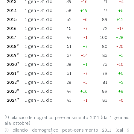
2013
1 gen - 31 dic
39
-16
71
-4
2014
1 gen - 31 dic
58
+19
77
+6
2015
1 gen - 31 dic
52
-6
89
+12
2016
1 gen - 31 dic
45
-7
72
-17
2017
1 gen - 31 dic
44
-1
100
+28
2018*
1 gen - 31 dic
51
+7
80
-20
2019*
1 gen - 31 dic
37
-14
83
+3
2020*
1 gen - 31 dic
38
+1
73
-10
2021*
1 gen - 31 dic
31
-7
79
+6
2022*
1 gen - 31 dic
28
-3
81
+2
2023*
1 gen - 31 dic
44
+16
89
+8
2024*
1 gen - 31 dic
43
-1
83
-6
(¹) bilancio demografico pre-censimento 2011 (dal 1 gennaio
al 8 ottobre)
(²) bilancio demografico post-censimento 2011 (dal 9