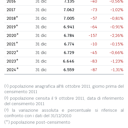
2016
31 dic
7.135
-40
-0,56%
2017
31 dic
7.062
-73
-1,02%
2018*
31 dic
7.005
-57
-0,81%
2019*
31 dic
6.941
-64
-0,91%
2020*
31 dic
6.784
-157
-2,26%
2021*
31 dic
6.774
-10
-0,15%
2022*
31 dic
6.729
-45
-0,66%
2023*
31 dic
6.646
-83
-1,23%
2024*
31 dic
6.559
-87
-1,31%
(¹) popolazione anagrafica all'8 ottobre 2011, giorno prima del
censimento 2011
(²) popolazione censita il 9 ottobre 2011, data di riferimento
del censimento 2011
(³) la variazione assoluta e percentuale si riferisce al
confronto con i dati del 31/12/2010
(*) popolazione post-censimento