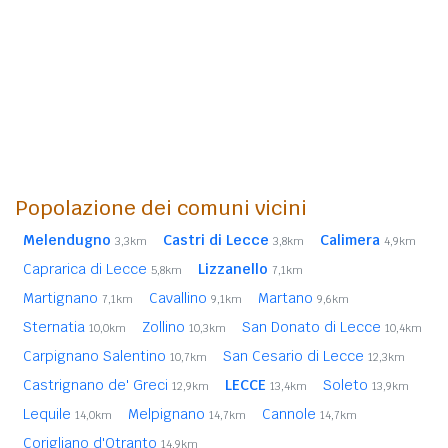
Popolazione dei comuni vicini
Melendugno
Castri di Lecce
Calimera
3,3km
3,8km
4,9km
Caprarica di Lecce
Lizzanello
5,8km
7,1km
Martignano
Cavallino
Martano
7,1km
9,1km
9,6km
Sternatia
Zollino
San Donato di Lecce
10,0km
10,3km
10,4km
Carpignano Salentino
San Cesario di Lecce
10,7km
12,3km
Castrignano de' Greci
LECCE
Soleto
12,9km
13,4km
13,9km
Lequile
Melpignano
Cannole
14,0km
14,7km
14,7km
Corigliano d'Otranto
14,9km