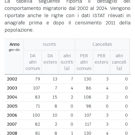
La tabella seguente riporta il dettaglio del
comportamento migratorio dal 2002 al 2024. Vengono
riportate anche le righe con i dati ISTAT rilevati in
anagrafe prima e dopo il censimento 2011 della
popolazione.
Anno
Iscritti
Cancellati
gen-dic
M
DA
DA
altri
PER
PER
altri
altri
estero
iscritti
altri
estero
cancell.
comuni
(a)
comuni
(a)
2002
79
13
7
130
3
0
2003
107
7
4
86
4
0
2004
83
15
2
108
2
0
2005
71
8
0
98
0
0
2006
100
10
0
107
3
0
2007
82
2
0
117
3
0
2008
81
8
1
130
4
0