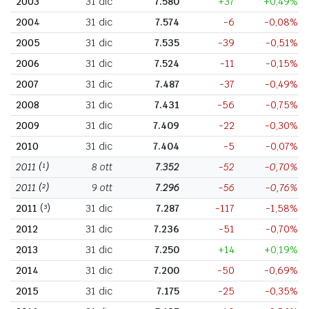
2003
31 dic
7.580
+37
+0,49%
2004
31 dic
7.574
-6
-0,08%
2005
31 dic
7.535
-39
-0,51%
2006
31 dic
7.524
-11
-0,15%
2007
31 dic
7.487
-37
-0,49%
2008
31 dic
7.431
-56
-0,75%
2009
31 dic
7.409
-22
-0,30%
2010
31 dic
7.404
-5
-0,07%
2011
(¹)
8 ott
7.352
-52
-0,70%
2011
(²)
9 ott
7.296
-56
-0,76%
2011
(³)
31 dic
7.287
-117
-1,58%
2012
31 dic
7.236
-51
-0,70%
2013
31 dic
7.250
+14
+0,19%
2014
31 dic
7.200
-50
-0,69%
2015
31 dic
7.175
-25
-0,35%