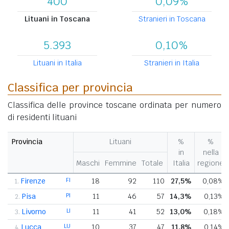
400
0,09%
Lituani in Toscana
Stranieri in Toscana
5.393
0,10%
Lituani in Italia
Stranieri in Italia
Classifica per provincia
Classifica delle province toscane ordinata per numero
di residenti lituani
Provincia
Lituani
%
%
in
nella
Maschi
Femmine
Totale
Italia
regione
Firenze
FI
18
92
110
27,5%
0,08%
1.
Pisa
PI
11
46
57
14,3%
0,13%
2.
Livorno
LI
11
41
52
13,0%
0,18%
3.
Lucca
LU
10
37
47
11,8%
0,14%
4.