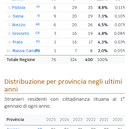
Pistoia
PT
6
29
35
8,8%
0,11%
5.
Siena
SI
9
20
29
7,3%
0,10%
6.
Arezzo
AR
6
20
26
6,5%
0,07%
7.
Grosseto
GR
3
16
19
4,8%
0,08%
8.
Prato
PO
1
16
17
4,3%
0,03%
9.
Massa-Carrara
MS
1
7
8
2,0%
0,05%
10.
Totale Regione
76
324
400
100%
Distribuzione per provincia negli ultimi
anni
Stranieri residenti con cittadinanza lituana al 1°
gennaio di ogni anno.
Provincia
2025
2024
2023
2022
2021
2020