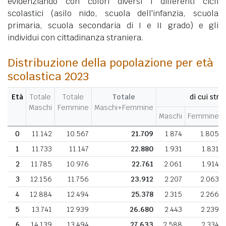
evidenziando con colori diversi i differenti cicli
scolastici (asilo nido, scuola dell'infanzia, scuola
primaria, scuola secondaria di I e II grado) e gli
individui con cittadinanza straniera.
Distribuzione della popolazione per età
scolastica 2023
Età
Totale
Totale
Totale
di cui stran
Maschi
Femmine
Maschi+Femmine
Maschi
Femmine
0
11.142
10.567
21.709
1.874
1.805
1
11.733
11.147
22.880
1.931
1.831
2
11.785
10.976
22.761
2.061
1.914
3
12.156
11.756
23.912
2.207
2.063
4
12.884
12.494
25.378
2.315
2.266
5
13.741
12.939
26.680
2.443
2.239
6
14.139
13.494
27.633
2.588
2.334