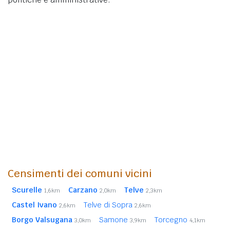
Censimenti dei comuni vicini
Scurelle
Carzano
Telve
1,6km
2,0km
2,3km
Castel Ivano
Telve di Sopra
2,6km
2,6km
Borgo Valsugana
Samone
Torcegno
3,0km
3,9km
4,1km