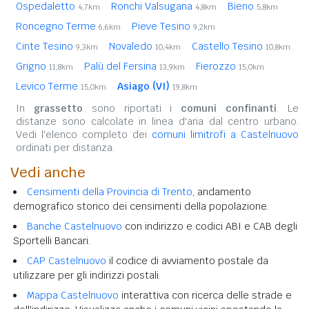
Ospedaletto
Ronchi Valsugana
Bieno
4,7km
4,8km
5,8km
Roncegno Terme
Pieve Tesino
6,6km
9,2km
Cinte Tesino
Novaledo
Castello Tesino
9,3km
10,4km
10,8km
Grigno
Palù del Fersina
Fierozzo
11,8km
13,9km
15,0km
Levico Terme
Asiago (VI)
15,0km
19,8km
In
grassetto
sono riportati i
comuni confinanti
. Le
distanze sono calcolate in linea d'aria dal centro urbano.
Vedi l'elenco completo dei
comuni limitrofi a Castelnuovo
ordinati per distanza.
Vedi anche
Censimenti della Provincia di Trento
, andamento
demografico storico dei censimenti della popolazione.
Banche Castelnuovo
con indirizzo e codici ABI e CAB degli
Sportelli Bancari.
CAP Castelnuovo
il codice di avviamento postale da
utilizzare per gli indirizzi postali.
Mappa Castelnuovo
interattiva con ricerca delle strade e