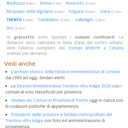
Madruzzo
Drena
Rovereto
8,4km
9,7km
10,3km
Altopiano della Vigolana
Folgaria
Isera
10,4km
10,6km
11,2km
TRENTO
Trambileno
Vallelaghi
11,9km
12,3km
12,3km
Dro
12,4km
In
grassetto
sono riportati i
comuni confinanti
. Le
distanze sono calcolate in linea d'aria dal centro urbano.
Vedi l'elenco completo dei
comuni limitrofi a Cimone
ordinati per distanza.
Vedi anche
L'
archivio storico delle Elezioni Amministrative di Cimone
dal 1993 ad oggi. Sindaci eletti.
Le
Elezioni Amministrative Trentino-Alto Adige 2026
con i
comuni al voto classificati per provincia.
Sindaci dei Comuni in Provincia di Trento
oggi in carica con
le coalizioni politiche di appartenenza.
Presidenti delle province e Sindaci metropolitani del
Trentino-Alto Adige
con foto ed amministrazione di
provenienza.