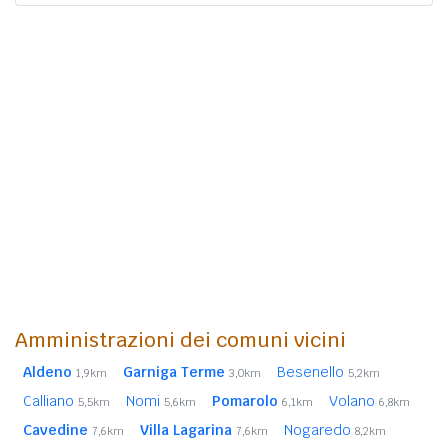
Amministrazioni dei comuni vicini
Aldeno
Garniga Terme
Besenello
1,9km
3,0km
5,2km
Calliano
Nomi
Pomarolo
Volano
5,5km
5,6km
6,1km
6,8km
Cavedine
Villa Lagarina
Nogaredo
7,6km
7,6km
8,2km