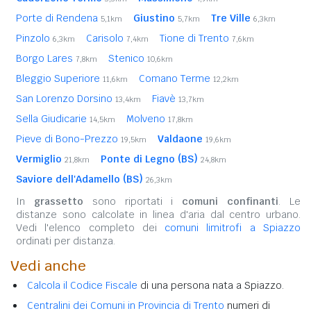
Porte di Rendena
Giustino
Tre Ville
5,1km
5,7km
6,3km
Pinzolo
Carisolo
Tione di Trento
6,3km
7,4km
7,6km
Borgo Lares
Stenico
7,8km
10,6km
Bleggio Superiore
Comano Terme
11,6km
12,2km
San Lorenzo Dorsino
Fiavè
13,4km
13,7km
Sella Giudicarie
Molveno
14,5km
17,8km
Pieve di Bono-Prezzo
Valdaone
19,5km
19,6km
Vermiglio
Ponte di Legno (BS)
21,8km
24,8km
Saviore dell'Adamello (BS)
26,3km
In
grassetto
sono riportati i
comuni confinanti
. Le
distanze sono calcolate in linea d'aria dal centro urbano.
Vedi l'elenco completo dei
comuni limitrofi a Spiazzo
ordinati per distanza.
Vedi anche
Calcola il Codice Fiscale
di una persona nata a Spiazzo.
Centralini dei Comuni in Provincia di Trento
numeri di