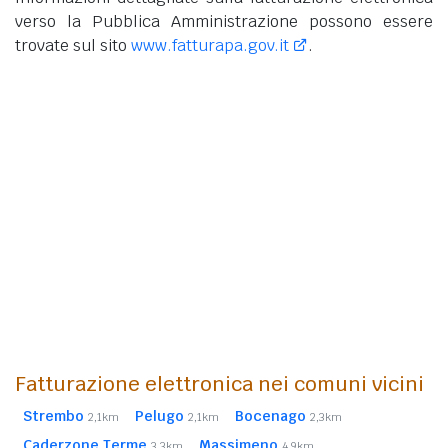
verso la Pubblica Amministrazione possono essere
trovate sul sito
www.fatturapa.gov.it
.
Fatturazione elettronica nei comuni vicini
Strembo
Pelugo
Bocenago
2,1km
2,1km
2,3km
Caderzone Terme
Massimeno
3,3km
4,9km