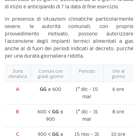
di inizio e anticipando di 7 la data di fine esercizio.
In presenza di situazioni climatiche particolarmente
severe, le autorità comunali, con proprio
provvedimento motivato, possono autorizzare
l’accensione degli impianti termici alimentati a gas
anche al di fuori dei periodi indicati al decreto, purché
per una durata giornaliera ridotta.
Zona
Comuni con
Periodo
Ore al
climatica
gradi-giorno
giorno
A
GG
≤ 600
1° dic - 15
6 ore
mar
B
600 <
GG
≤
1° dic - 31
8 ore
900
mar
C
900 <
GG
≤
15 nov - 31
10 ore