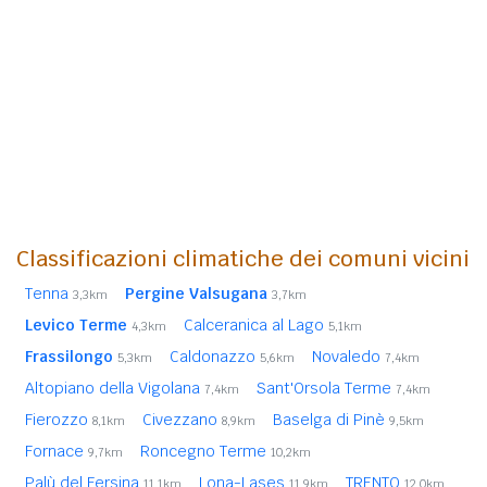
Classificazioni climatiche dei comuni vicini
Tenna
Pergine Valsugana
3,3km
3,7km
Levico Terme
Calceranica al Lago
4,3km
5,1km
Frassilongo
Caldonazzo
Novaledo
5,3km
5,6km
7,4km
Altopiano della Vigolana
Sant'Orsola Terme
7,4km
7,4km
Fierozzo
Civezzano
Baselga di Pinè
8,1km
8,9km
9,5km
Fornace
Roncegno Terme
9,7km
10,2km
Palù del Fersina
Lona-Lases
TRENTO
11,1km
11,9km
12,0km