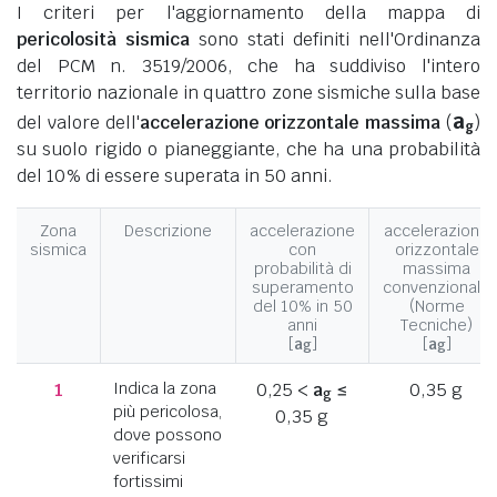
I criteri per l'aggiornamento della mappa di
pericolosità sismica
sono stati definiti nell'Ordinanza
del PCM n. 3519/2006, che ha suddiviso l'intero
territorio nazionale in quattro zone sismiche sulla base
a
del valore dell'
accelerazione orizzontale massima
(
)
g
su suolo rigido o pianeggiante, che ha una probabilità
del 10% di essere superata in 50 anni.
Zona
Descrizione
accelerazione
accelerazione
sismica
con
orizzontale
probabilità di
massima
superamento
convenzionale
del 10% in 50
(Norme
anni
Tecniche)
[
a
]
[
a
]
g
g
1
Indica la zona
0,25 <
a
≤
0,35 g
g
più pericolosa,
0,35 g
dove possono
verificarsi
fortissimi