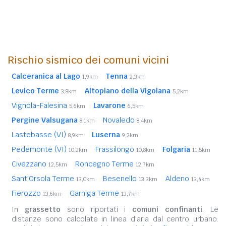
Rischio sismico dei comuni vicini
Calceranica al Lago
Tenna
1,9km
2,3km
Levico Terme
Altopiano della Vigolana
3,8km
5,2km
Vignola-Falesina
Lavarone
5,6km
6,5km
Pergine Valsugana
Novaledo
8,1km
8,4km
Lastebasse (VI)
Luserna
8,9km
9,2km
Pedemonte (VI)
Frassilongo
Folgaria
10,2km
10,8km
11,5km
Civezzano
Roncegno Terme
12,5km
12,7km
Sant'Orsola Terme
Besenello
Aldeno
13,0km
13,3km
13,4km
Fierozzo
Garniga Terme
13,6km
13,7km
In
grassetto
sono riportati i
comuni confinanti
. Le
distanze sono calcolate in linea d'aria dal centro urbano.