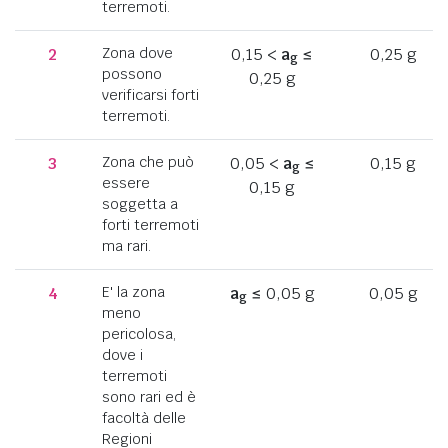
terremoti.
2
Zona dove
0,15 <
a
≤
0,25 g
g
possono
0,25 g
verificarsi forti
terremoti.
3
Zona che può
0,05 <
a
≤
0,15 g
g
essere
0,15 g
soggetta a
forti terremoti
ma rari.
4
E' la zona
a
≤ 0,05 g
0,05 g
g
meno
pericolosa,
dove i
terremoti
sono rari ed è
facoltà delle
Regioni