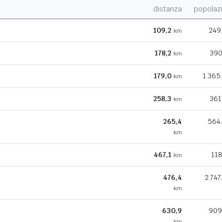
distanza
popolaz
109,2
249
km
178,2
390
km
179,0
1.365
km
258,3
361
km
265,4
564
km
467,1
118
km
476,4
2.747
km
630,9
909
km