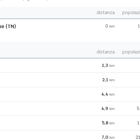
distanza
popolaz
me (TN)
0
1
km
distanza
popolaz
1,3
km
2,1
km
4,4
km
4,9
5
km
5,8
1
km
7,0
21
km