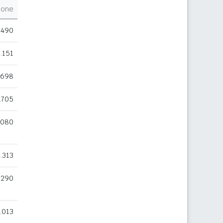
ione
.490
.151
.698
.705
.080
.313
.290
.013