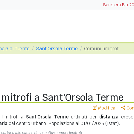
Bandiera Blu 2
ncia di Trento
Sant'Orsola Terme
Comuni limitrofi
mitrofi a Sant'Orsola Terme
Modifica
Cond
 limitrofi a
Sant'Orsola Terme
ordinati per
distanza
cresc
aria
dal centro urbano. Popolazione al 01/01/2025 (Istat).
 portano alle pagine dei rispettivi comuni limitrofi.