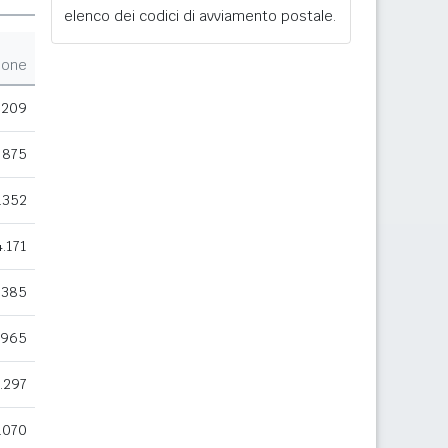
elenco dei codici di avviamento postale.
ione
209
875
.352
4.171
.385
.965
.297
.070