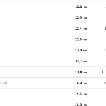
10,8
1
km
12,0
km
12,4
km
12,6
km
13,0
4
km
13,7
km
13,8
118
km
olana
14,0
5
km
14,3
1
km
16,0
km