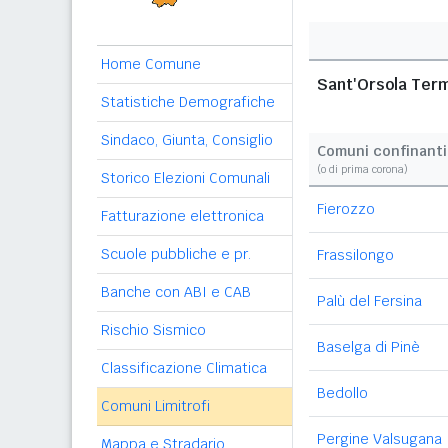
Home Comune
Sant'Orsola Ter
Statistiche Demografiche
Sindaco, Giunta, Consiglio
Comuni confinanti
(o di prima corona)
Storico Elezioni Comunali
Fierozzo
Fatturazione elettronica
Scuole pubbliche e pr.
Frassilongo
Banche con ABI e CAB
Palù del Fersina
Rischio Sismico
Baselga di Pinè
Classificazione Climatica
Bedollo
Comuni Limitrofi
Pergine Valsugana
Mappa e Stradario