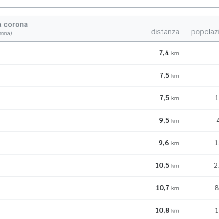
a corona
distanza
popolaz
orona)
7,4
km
7,5
km
7,5
1
km
9,5
km
9,6
1
km
10,5
2
km
10,7
8
km
10,8
1
km