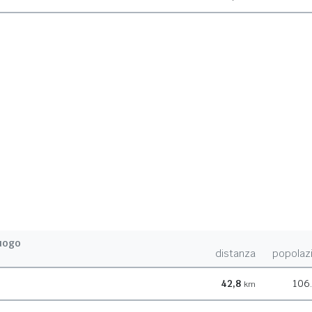
uogo
distanza
popolaz
42,8
106
km