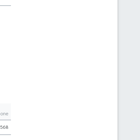
ione
.568