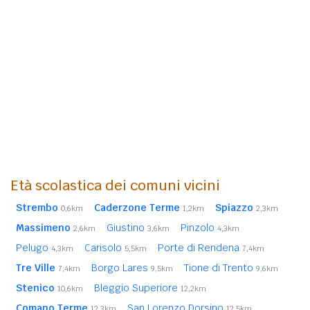
Età scolastica dei comuni vicini
Strembo
Caderzone Terme
Spiazzo
0,6km
1,2km
2,3km
Massimeno
Giustino
Pinzolo
2,6km
3,6km
4,3km
Pelugo
Carisolo
Porte di Rendena
4,3km
5,5km
7,4km
Tre Ville
Borgo Lares
Tione di Trento
7,4km
9,5km
9,6km
Stenico
Bleggio Superiore
10,6km
12,2km
Comano Terme
San Lorenzo Dorsino
12,3km
12,5km