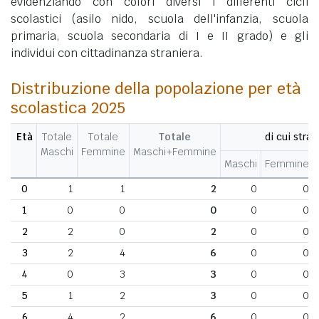
evidenziando con colori diversi i differenti cicli
scolastici (asilo nido, scuola dell'infanzia, scuola
primaria, scuola secondaria di I e II grado) e gli
individui con cittadinanza straniera.
Distribuzione della popolazione per età
scolastica 2025
Età
Totale
Totale
Totale
di cui stran
Maschi
Femmine
Maschi+Femmine
Maschi
Femmine
0
1
1
2
0
0
1
0
0
0
0
0
2
2
0
2
0
0
3
2
4
6
0
0
4
0
3
3
0
0
5
1
2
3
0
0
6
4
2
6
0
0