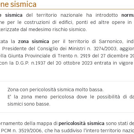
one sismica
ne sismica
del territorio nazionale ha introdotto
norm
he per le costruzioni di edifici, ponti ed altre opere in
erizzate dal medesimo rischio sismico.
tata la
zona sismica
per il territorio di Sarnonico, ind
 Presidente del Consiglio dei Ministri n. 3274/2003, aggio
lla Giunta Provinciale di Trento n. 2919 del 27 dicembre 2
on la D.G.P. n.1937 del 20 ottobre 2023 entrata in vigore 
Zona con pericolosità sismica molto bassa.
E' la zona meno pericolosa dove le possibilità di d
sismici sono basse.
giornamento della mappa di
pericolosità sismica
sono stati def
 PCM n. 3519/2006, che ha suddiviso l'intero territorio nazi