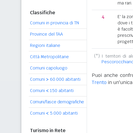
ma rari.
Classifiche
4
E' la z
Comuni in provincia di TN
dove i 
è facol
Province del TAA
prescriv
progett
Regioni italiane
(*):
I territori di 
Città Metropolitane
Pescorocchian
Comuni capoluogo
Puoi anche confro
Comuni
>
60.000 abitanti
Trento
in un'unica
Comuni
<
150 abitanti
Comuni/fasce demografiche
Comuni
<
5.000 abitanti
Turismo in Rete