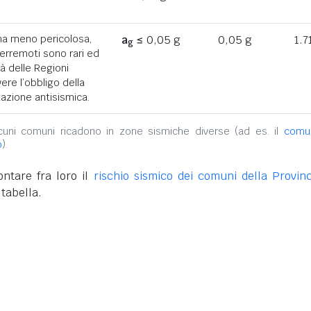
ona meno pericolosa,
a
≤ 0,05 g
0,05 g
1.7
g
terremoti sono rari ed
tà delle Regioni
ere l’obbligo della
azione antisismica.
alcuni comuni ricadono in zone sismiche diverse (ad es. il
comu
o
).
ntare fra loro il
rischio sismico dei comuni della Provinc
 tabella.