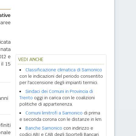
ative
 aree
icata
rnata
012 e
VEDI ANCHE
il 15
Classificazione climatica di Sarnonico
con le indicazioni del periodo consentito
per l'accensione degli impianti termici.
Sindaci dei Comuni in Provincia di
anni
Trento
oggi in carica con le coalizioni
politiche di appartenenza.
Comuni limitrofi a Sarnonico
di prima
e seconda corona con le distanze in km.
initi
Banche Sarnonico
con indirizzo e
onale
codici ABI e CAB degli Sportelli Bancari.