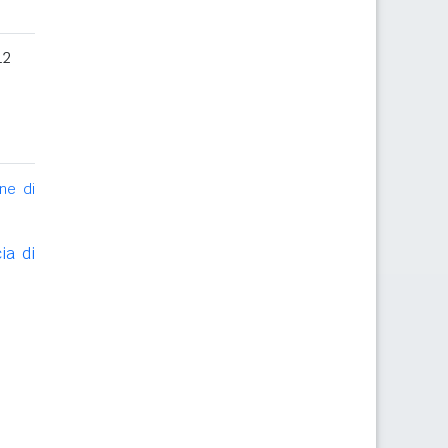
12
ne di
ia di