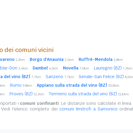
o dei comuni vicini
vareno
Borgo d'Anaunia
Ruffrè-Mendola
1,3km
2,1km
2,8km
blar-Don
Dambel
Novella
Lauregno (BZ)
3,4km
4,1km
7,0km
7,3km
a del vino (BZ)
Sanzeno
Senale-San Felice (BZ)
7,7km
7,7km
8,2k
Rumo
Appiano sulla strada del vino (BZ)
5km
9,8km
10,0km
Proves (BZ)
Termeno sulla strada del vino (BZ)
9km
11,1km
11,6km
iportati i
comuni confinanti
. Le distanze sono calcolate in linea 
. Vedi l'elenco completo dei
comuni limitrofi a Sarnonico
ordinat