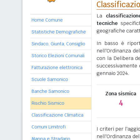
Classificazi
La
classificazio
Home Comune
tecniche
specific
geografiche caratt
Statistiche Demografiche
In basso è ripor
Sindaco, Giunta, Consiglio
nell'Ordinanza del
Storico Elezioni Comunali
con la Delibera de
successivamente c
Fatturazione elettronica
gennaio 2024.
Scuole Sarnonico
Banche Sarnonico
Zona sismica
4
Rischio Sismico
Classificazione Climatica
Comuni Limitrofi
I criteri per l'ag
nell'Ordinanza del
Mappa e Stradario