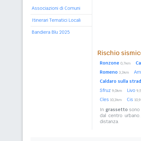
Associazioni di Comuni
Itinerari Tematici Locali
Bandiera Blu 2025
Rischio sismic
Ronzone
Ca
0,7km
Romeno
Am
3,3km
Caldaro sulla strad
Sfruz
Livo
9,0km
9,
Cles
Cis
10,3km
10,
In
grassetto
sono r
dal centro urbano
distanza.