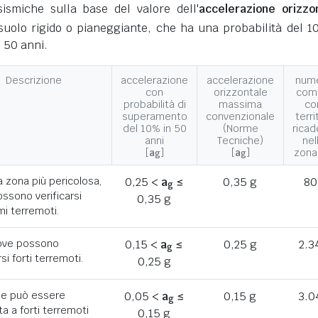
ismiche sulla base del valore dell'
accelerazione orizzo
suolo rigido o pianeggiante, che ha una probabilità del 1
 50 anni.
Descrizione
accelerazione
accelerazione
num
con
orizzontale
com
probabilità di
massima
co
superamento
convenzionale
terri
del 10% in 50
(Norme
ricad
anni
Tecniche)
nel
[
a
]
[
a
]
zona
g
g
a zona più pericolosa,
0,25 <
a
≤
0,35 g
80
g
ssono verificarsi
0,35 g
mi terremoti.
ove possono
0,15 <
a
≤
0,25 g
2.3
g
rsi forti terremoti.
0,25 g
he può essere
0,05 <
a
≤
0,15 g
3.0
g
a a forti terremoti
0,15 g