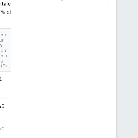
ntale
0% di
ero
uni
n
tori
enti
la
 (*)
1
45
40