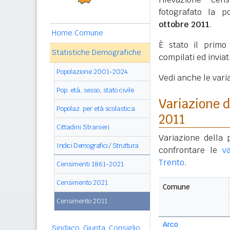
fotografato la p
ottobre 2011
.
Home Comune
È stato il prim
Statistiche Demografiche
compilati ed invia
Popolazione 2001-2024
Vedi anche le vari
Pop. età, sesso, stato civile
Variazione 
Popolaz. per età scolastica
2011
Cittadini Stranieri
Variazione della
Indici Demografici / Struttura
confrontare le
v
Trento
.
Censimenti 1861-2021
Censimento 2021
Comune
Censimento 2011
Arco
Sindaco, Giunta, Consiglio