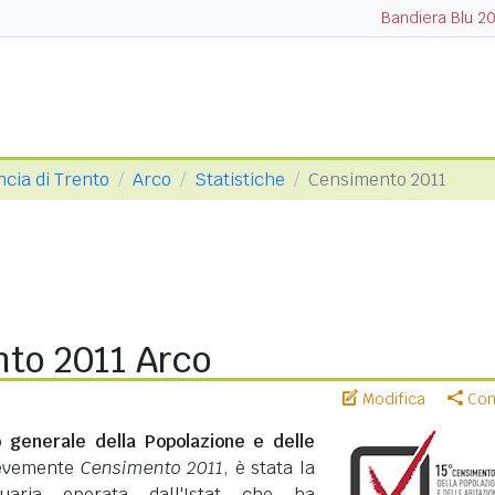
Bandiera Blu 2
ncia di Trento
Arco
Statistiche
Censimento 2011
to 2011 Arco
Modifica
Cond
 generale della Popolazione e delle
revemente
Censimento 2011
, è stata la
suaria operata dall'Istat che ha