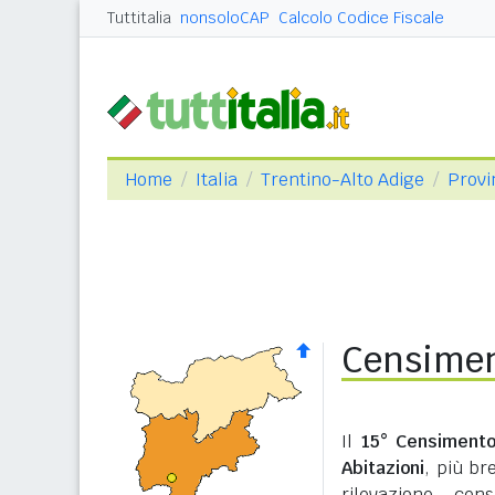
Tuttitalia
nonsoloCAP
Calcolo Codice Fiscale
Home
Italia
Trentino-Alto Adige
Provi
Censimen
Il
15° Censimento
Abitazioni
, più b
rilevazione cen