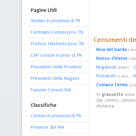
Pagine Utili
Sindaci in provincia di TN
Centralini Comuni prov. TN
Censimenti de
Prefissi Telefonici prov. TN
Riva del Garda
3,9k
CAP comuni in prov. di TN
Ronzo-Chienis
6,0
Presidenti delle Province
Nogaredo
10,8km
Pomarolo
R
12,3km
Presidenti delle Regioni
Comano Terme
13,
Fusione Comuni TAA
In
grassetto
sono r
dal centro urban
Classifiche
distanza.
Comuni in provincia di TN
Province del TAA