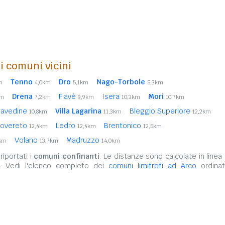
i comuni vicini
Tenno
Dro
Nago-Torbole
m
4,0km
5,1km
5,3km
Drena
Fiavè
Isera
Mori
km
7,2km
9,9km
10,3km
10,7km
Cavedine
Villa Lagarina
Bleggio Superiore
10,8km
11,3km
12,2km
overeto
Ledro
Brentonico
12,4km
12,4km
12,5km
Volano
Madruzzo
1km
13,7km
14,0km
iportati i
comuni confinanti
. Le distanze sono calcolate in linea 
o. Vedi l'elenco completo dei
comuni limitrofi ad Arco
ordinat