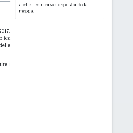
anche i comuni vicini spostando la
mappa.
2017,
blica
delle
ire i