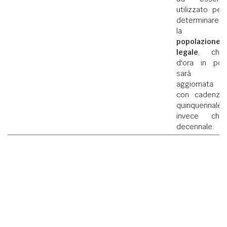
utilizzato per
determinare
la
popolazione
legale
, che
d'ora in poi
sarà
aggiornata
con cadenza
quinquennale
invece che
decennale.