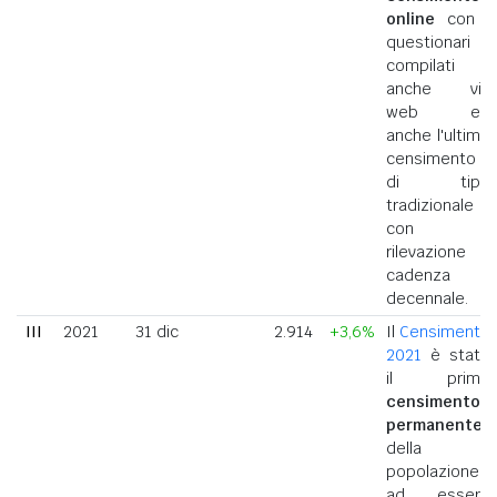
online
con i
questionari
compilati
anche via
web ed
anche l'ultimo
censimento
di tipo
tradizionale
con
rilevazione a
cadenza
decennale.
III
2021
31 dic
2.914
+3,6%
Il
Censimento
2021
è stato
il primo
censimento
permanente
della
popolazione
ad essere