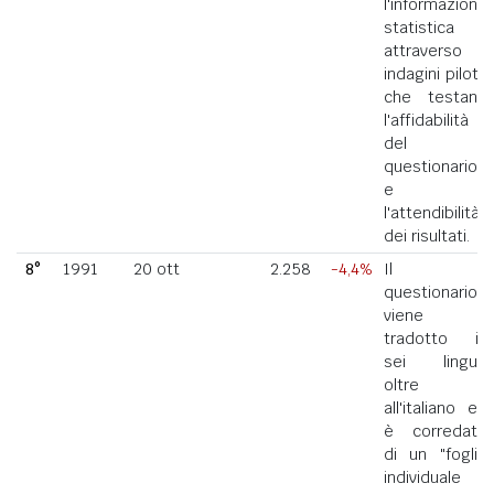
l'informazione
statistica
attraverso
indagini pilota
che testano
l'affidabilità
del
questionario
e
l'attendibilità
dei risultati.
8°
1991
20 ott
2.258
-4,4%
Il
questionario
viene
tradotto in
sei lingue
oltre
all'italiano ed
è corredato
di un "foglio
individuale