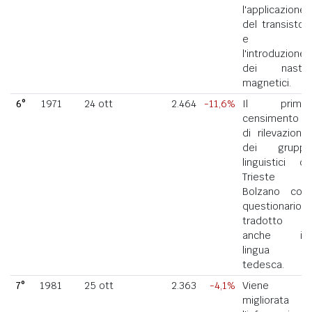
l'applicazione
del transistor
e
l'introduzione
dei nastri
magnetici.
6°
1971
24 ott
2.464
-11,6%
Il primo
censimento
di rilevazione
dei gruppi
linguistici di
Trieste e
Bolzano con
questionario
tradotto
anche in
lingua
tedesca.
7°
1981
25 ott
2.363
-4,1%
Viene
migliorata