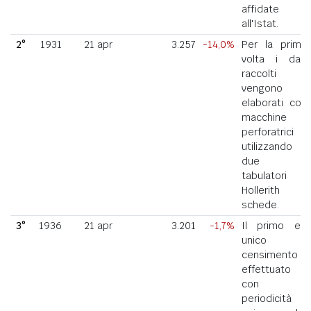
affidate
all'Istat.
2°
1931
21 apr
3.257
-14,0%
Per la prima
volta i dati
raccolti
vengono
elaborati con
macchine
perforatrici
utilizzando
due
tabulatori
Hollerith a
schede.
3°
1936
21 apr
3.201
-1,7%
Il primo ed
unico
censimento
effettuato
con
periodicità