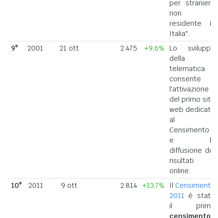
per straniero
non
residente in
Italia".
9°
2001
21 ott
2.475
+9,6%
Lo sviluppo
della
telematica
consente
l'attivazione
del primo sito
web dedicato
al
Censimento
e la
diffusione dei
risultati
online.
10°
2011
9 ott
2.814
+13,7%
Il
Censimento
2011
è stato
il primo
censimento