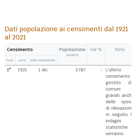
Dati popolazione ai censimenti dal 1921
al 2021
Censimento
Popolazione
Var %
Note
residenti
num.
anno
data rilevamento
1°
1921
1 dic
3.787
-
L'ultimo
censimento
gestito dai
comuni
gravati anche
delle spese
di rilevazione.
In seguito le
indagini
statistiche
verranno