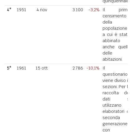
quinquennale.
4°
1951
4 nov
3.100
-3,2%
Il primo
censimento
della
popolazione
a cui è stato
abbinato
anche quello
delle
abitazioni.
5°
1961
15 ott
2.786
-10,1%
Il
questionario
viene diviso in
sezioni. Per la
raccolta dei
dati si
utilizzano
elaboratori di
seconda
generazione
con