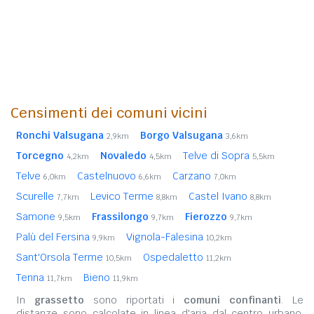
Censimenti dei comuni vicini
Ronchi Valsugana
Borgo Valsugana
2,9km
3,6km
Torcegno
Novaledo
Telve di Sopra
4,2km
4,5km
5,5km
Telve
Castelnuovo
Carzano
6,0km
6,6km
7,0km
Scurelle
Levico Terme
Castel Ivano
7,7km
8,8km
8,8km
Samone
Frassilongo
Fierozzo
9,5km
9,7km
9,7km
Palù del Fersina
Vignola-Falesina
9,9km
10,2km
Sant'Orsola Terme
Ospedaletto
10,5km
11,2km
Tenna
Bieno
11,7km
11,9km
In
grassetto
sono riportati i
comuni confinanti
. Le
distanze sono calcolate in linea d'aria dal centro urbano.