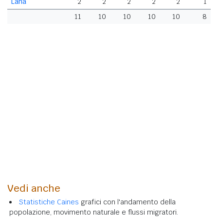
Lana
2
2
2
2
2
1
11
10
10
10
10
8
Vedi anche
Statistiche Caines
grafici con l'andamento della
popolazione, movimento naturale e flussi migratori.