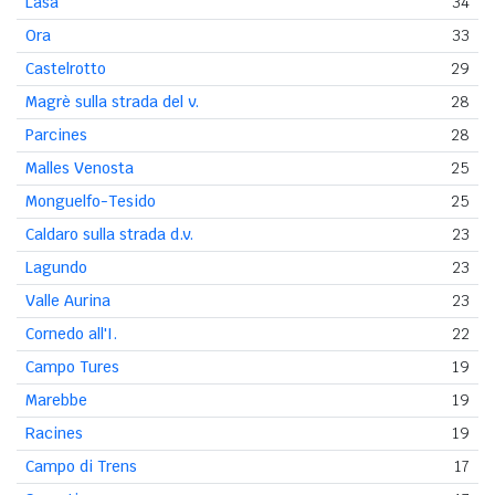
Lasa
34
Ora
33
Castelrotto
29
Magrè sulla strada del v.
28
Parcines
28
Malles Venosta
25
Monguelfo-Tesido
25
Caldaro sulla strada d.v.
23
Lagundo
23
Valle Aurina
23
Cornedo all'I.
22
Campo Tures
19
Marebbe
19
Racines
19
Campo di Trens
17