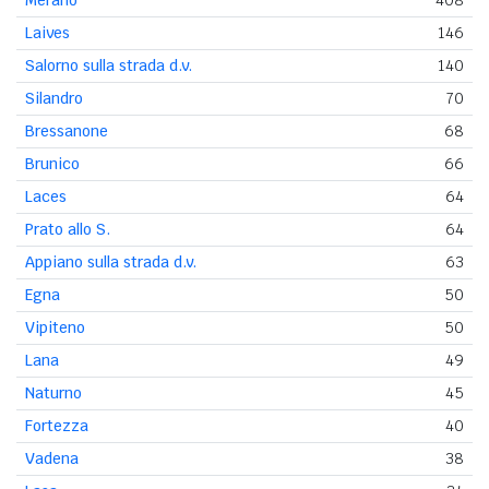
Laives
146
Salorno sulla strada d.v.
140
Silandro
70
Bressanone
68
Brunico
66
Laces
64
Prato allo S.
64
Appiano sulla strada d.v.
63
Egna
50
Vipiteno
50
Lana
49
Naturno
45
Fortezza
40
Vadena
38