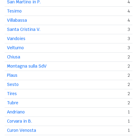
San Martino in P.
4
Tesimo
4
Villabassa
4
Santa Cristina V.
3
Vandoies
3
Velturno
3
Chiusa
2
Montagna sulla SdV
2
Plaus
2
Sesto
2
Tires
2
Tubre
2
Andriano
1
Corvara in B.
1
Curon Venosta
1