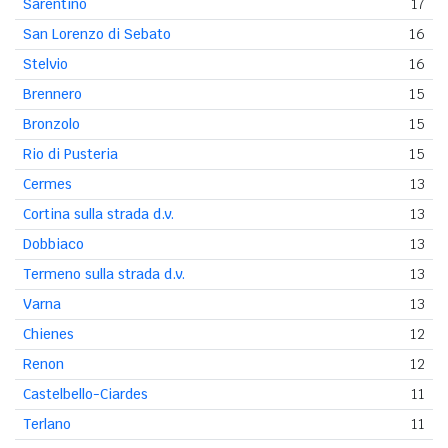
Sarentino
17
San Lorenzo di Sebato
16
Stelvio
16
Brennero
15
Bronzolo
15
Rio di Pusteria
15
Cermes
13
Cortina sulla strada d.v.
13
Dobbiaco
13
Termeno sulla strada d.v.
13
Varna
13
Chienes
12
Renon
12
Castelbello-Ciardes
11
Terlano
11