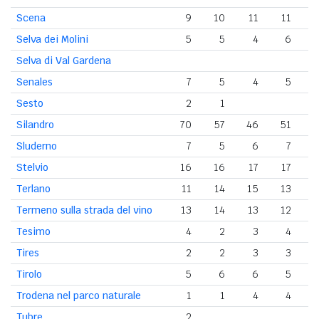
Scena
9
10
11
11
Selva dei Molini
5
5
4
6
Selva di Val Gardena
Senales
7
5
4
5
Sesto
2
1
Silandro
70
57
46
51
4
Sluderno
7
5
6
7
Stelvio
16
16
17
17
Terlano
11
14
15
13
Termeno sulla strada del vino
13
14
13
12
1
Tesimo
4
2
3
4
Tires
2
2
3
3
Tirolo
5
6
6
5
Trodena nel parco naturale
1
1
4
4
Tubre
2