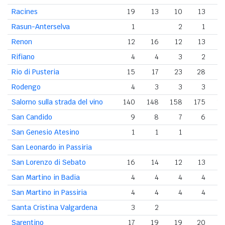
Racines
19
13
10
13
1
Rasun-Anterselva
1
2
1
Renon
12
16
12
13
1
Rifiano
4
4
3
2
Rio di Pusteria
15
17
23
28
2
Rodengo
4
3
3
3
Salorno sulla strada del vino
140
148
158
175
19
San Candido
9
8
7
6
San Genesio Atesino
1
1
1
San Leonardo in Passiria
San Lorenzo di Sebato
16
14
12
13
1
San Martino in Badia
4
4
4
4
San Martino in Passiria
4
4
4
4
Santa Cristina Valgardena
3
2
Sarentino
17
19
19
20
2