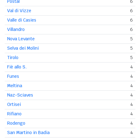
Postal
6
Val di Vizze
6
Valle di Casies
6
Villandro
6
Nova Levante
5
Selva dei Molini
5
Tirolo
5
Fiè allo S.
4
Funes
4
Meltina
4
Naz-Sciaves
4
Ortisei
4
Rifiano
4
Rodengo
4
San Martino in Badia
4