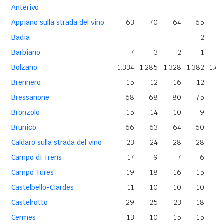
Anterivo
Appiano sulla strada del vino
63
70
64
65
6
Badia
2
Barbiano
7
3
2
1
Bolzano
1.334
1.285
1.328
1.382
1.4
Brennero
15
12
16
12
1
Bressanone
68
68
80
75
8
Bronzolo
15
14
10
9
1
Brunico
66
63
64
60
5
Caldaro sulla strada del vino
23
24
28
28
3
Campo di Trens
17
9
7
6
Campo Tures
19
18
16
15
1
Castelbello-Ciardes
11
10
10
10
1
Castelrotto
29
25
23
18
Cermes
13
10
15
15
1