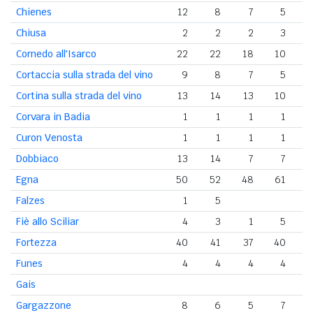
Chienes
12
8
7
5
Chiusa
2
2
2
3
Cornedo all'Isarco
22
22
18
10
1
Cortaccia sulla strada del vino
9
8
7
5
Cortina sulla strada del vino
13
14
13
10
Corvara in Badia
1
1
1
1
Curon Venosta
1
1
1
1
Dobbiaco
13
14
7
7
Egna
50
52
48
61
6
Falzes
1
5
Fiè allo Sciliar
4
3
1
5
Fortezza
40
41
37
40
3
Funes
4
4
4
4
Gais
Gargazzone
8
6
5
7