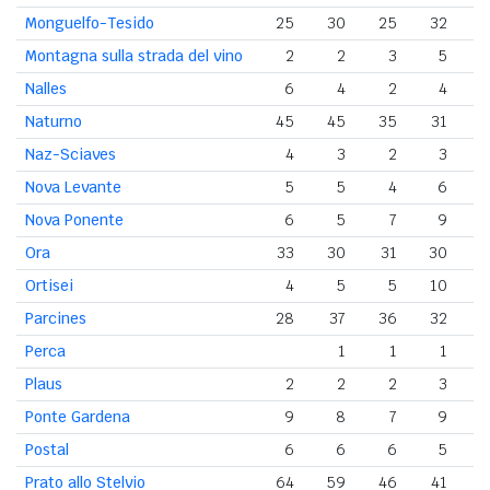
Monguelfo-Tesido
25
30
25
32
3
Montagna sulla strada del vino
2
2
3
5
Nalles
6
4
2
4
Naturno
45
45
35
31
3
Naz-Sciaves
4
3
2
3
Nova Levante
5
5
4
6
Nova Ponente
6
5
7
9
Ora
33
30
31
30
3
Ortisei
4
5
5
10
1
Parcines
28
37
36
32
3
Perca
1
1
1
Plaus
2
2
2
3
Ponte Gardena
9
8
7
9
Postal
6
6
6
5
Prato allo Stelvio
64
59
46
41
3