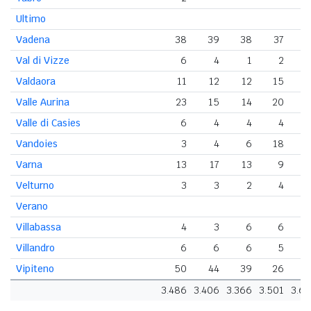
Ultimo
Vadena
38
39
38
37
4
Val di Vizze
6
4
1
2
Valdaora
11
12
12
15
2
Valle Aurina
23
15
14
20
2
Valle di Casies
6
4
4
4
Vandoies
3
4
6
18
Varna
13
17
13
9
1
Velturno
3
3
2
4
Verano
Villabassa
4
3
6
6
Villandro
6
6
6
5
Vipiteno
50
44
39
26
1
3.486
3.406
3.366
3.501
3.6