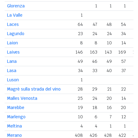
Glorenza
1
1
1
La Valle
1
Laces
64
47
48
54
5
Lagundo
23
24
24
34
3
Laion
8
8
10
14
Laives
146
163
143
169
18
Lana
49
46
49
57
5
Lasa
34
33
40
37
3
Luson
1
Magrè sulla strada del vino
28
29
21
22
2
Malles Venosta
25
24
20
14
1
Marebbe
19
18
16
20
1
Marlengo
10
6
7
12
1
Meltina
4
4
1
1
Merano
408
426
428
422
45