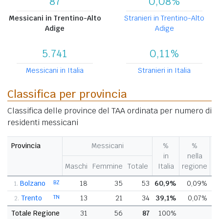
87
0,08%
Messicani in Trentino-Alto
Stranieri in Trentino-Alto
Adige
Adige
5.741
0,11%
Messicani in Italia
Stranieri in Italia
Classifica per provincia
Classifica delle province del TAA ordinata per numero di
residenti messicani
Provincia
Messicani
%
%
V
in
nella
%
Maschi
Femmine
Totale
Italia
regione
p
Bolzano
BZ
18
35
53
60,9%
0,09%
+
1.
Trento
TN
13
21
34
39,1%
0,07%
2.
Totale Regione
31
56
87
100%
+