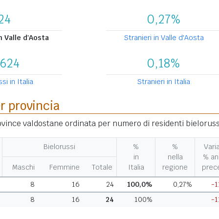
24
0,27%
n Valle d'Aosta
Stranieri in Valle d'Aosta
.624
0,18%
si in Italia
Stranieri in Italia
er provincia
rovince valdostane ordinata per numero di residenti bieloruss
Bielorussi
%
%
Vari
in
nella
% an
Maschi
Femmine
Totale
Italia
regione
prec
8
16
24
100,0%
0,27%
-1
8
16
24
100%
-1