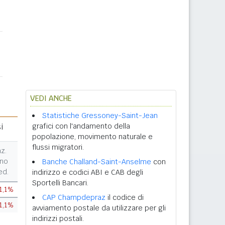
VEDI ANCHE
Statistiche Gressoney-Saint-Jean
i
grafici con l'andamento della
popolazione, movimento naturale e
flussi migratori.
az.
no
Banche Challand-Saint-Anselme
con
ed.
indirizzo e codici ABI e CAB degli
Sportelli Bancari.
1,1%
CAP Champdepraz
il codice di
1,1%
avviamento postale da utilizzare per gli
indirizzi postali.