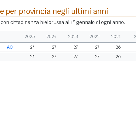
e per provincia negli ultimi anni
i con cittadinanza bielorussa al 1° gennaio di ogni anno.
2025
2024
2023
2022
2021
AO
24
27
27
27
26
24
27
27
27
26