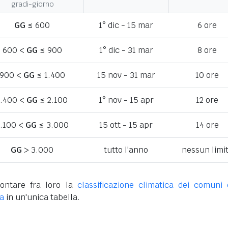
gradi-giorno
GG
≤ 600
1° dic - 15 mar
6 ore
600 <
GG
≤ 900
1° dic - 31 mar
8 ore
900 <
GG
≤ 1.400
15 nov - 31 mar
10 ore
1.400 <
GG
≤ 2.100
1° nov - 15 apr
12 ore
.100 <
GG
≤ 3.000
15 ott - 15 apr
14 ore
GG
> 3.000
tutto l'anno
nessun limi
ontare fra loro la
classificazione climatica dei comuni 
va
in un'unica tabella.