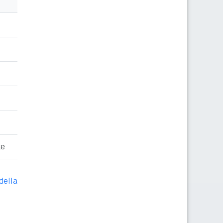
te
della