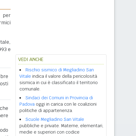
 per
rmici
tale,
993 e
VEDI ANCHE
Rischio sismico di Megliadino San
obre
Vitale
indica il valore della pericolosità
sismica in cui è classificato il territorio
osti
comunale.
Sindaci dei Comuni in Provincia di
Padova
oggi in carica con le coalizioni
 che
politiche di appartenenza.
nere
Scuole Megliadino San Vitale
pubbliche e private. Materne, elementari,
iodo
medie e superiori con codice