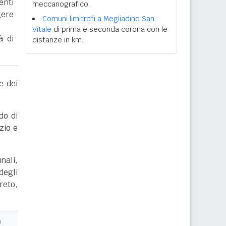
enti
meccanografico.
gere
Comuni limitrofi a Megliadino San
Vitale
di prima e seconda corona con le
à di
distanze in km.
e dei
do di
zio e
nali,
degli
reto,
o