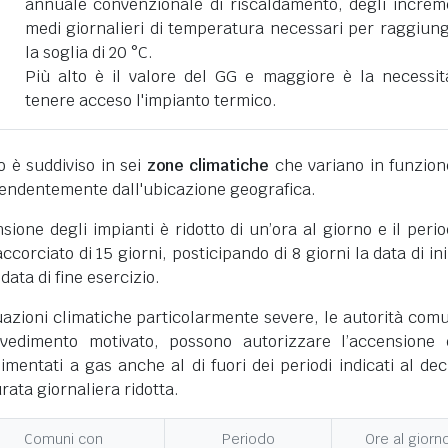
annuale convenzionale di riscaldamento, degli increm
medi giornalieri di temperatura necessari per raggiun
la soglia di 20 °C.
Più alto è il valore del GG e maggiore è la necessit
tenere acceso l'impianto termico.
ano è suddiviso in sei
zone climatiche
che variano in funzion
pendentemente dall'ubicazione geografica.
nsione degli impianti è ridotto di un’ora al giorno e il perio
corciato di 15 giorni, posticipando di 8 giorni la data di ini
 data di fine esercizio.
uazioni climatiche particolarmente severe, le autorità comu
vedimento motivato, possono autorizzare l’accensione 
limentati a gas anche al di fuori dei periodi indicati al dec
ata giornaliera ridotta.
Comuni con
Periodo
Ore al giorn