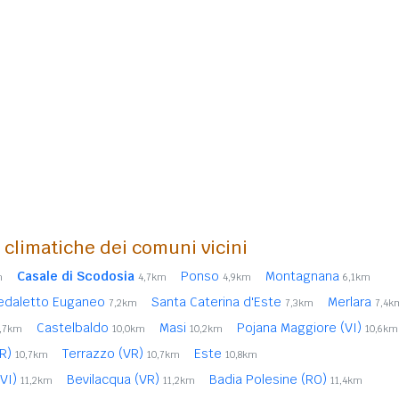
i climatiche dei comuni vicini
Casale di Scodosia
Ponso
Montagnana
m
4,7km
4,9km
6,1km
edaletto Euganeo
Santa Caterina d'Este
Merlara
7,2km
7,3km
7,4k
Castelbaldo
Masi
Pojana Maggiore (VI)
,7km
10,0km
10,2km
10,6km
VR)
Terrazzo (VR)
Este
10,7km
10,7km
10,8km
(VI)
Bevilacqua (VR)
Badia Polesine (RO)
11,2km
11,2km
11,4km