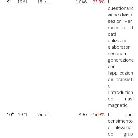
9°
1961
15 ott
1.046
-23,3%
Il
questionario
viene diviso in
sezioni. Per la
raccolta dei
dati si
utilizzano
elaboratori di
seconda
generazione
con
l'applicazione
del transistor
e
l'introduzione
dei nastri
magnetici.
10°
1971
24 ott
890
-14,9%
Il primo
censimento
di rilevazione
dei gruppi