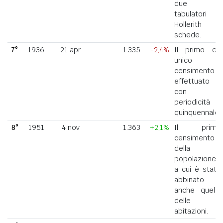
due
tabulatori
Hollerith a
schede.
7°
1936
21 apr
1.335
-2,4%
Il primo ed
unico
censimento
effettuato
con
periodicità
quinquennale.
8°
1951
4 nov
1.363
+2,1%
Il primo
censimento
della
popolazione
a cui è stato
abbinato
anche quello
delle
abitazioni.