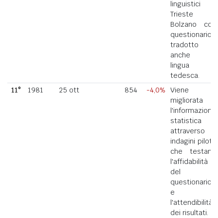
linguistici di
Trieste e
Bolzano con
questionario
tradotto
anche in
lingua
tedesca.
11°
1981
25 ott
854
-4,0%
Viene
migliorata
l'informazione
statistica
attraverso
indagini pilota
che testano
l'affidabilità
del
questionario
e
l'attendibilità
dei risultati.