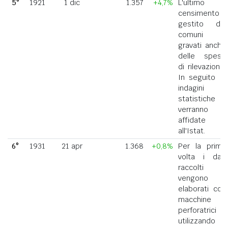
5°
1921
1 dic
1.357
+4,7%
L'ultimo
censimento
gestito dai
comuni
gravati anche
delle spese
di rilevazione.
In seguito le
indagini
statistiche
verranno
affidate
all'Istat.
6°
1931
21 apr
1.368
+0,8%
Per la prima
volta i dati
raccolti
vengono
elaborati con
macchine
perforatrici
utilizzando