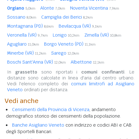
Orgiano
Alonte
Noventa Vicentina
5,0km
7,0km
7,9km
Sossano
Campiglia dei Berici
8,0km
8,2km
Montagnana (PD)
Bevilacqua (VR)
8,6km
9,1km
Veronella (VR)
Lonigo
Zimella (VR)
9,7km
10,2km
10,8km
Agugliaro
Borgo Veneto (PD)
11,0km
11,1km
Minerbe (VR)
Sarego
11,2km
12,0km
Boschi Sant'Anna (VR)
Albettone
12,0km
12,1km
In
grassetto
sono riportati i
comuni confinanti
. Le
distanze sono calcolate in linea d'aria dal centro urbano.
Vedi l'elenco completo dei
comuni limitrofi ad Asigliano
Veneto
ordinati per distanza.
Vedi anche
Censimenti della Provincia di Vicenza
, andamento
demografico storico dei censimenti della popolazione.
Banche Asigliano Veneto
con indirizzo e codici ABI e CAB
degli Sportelli Bancari.