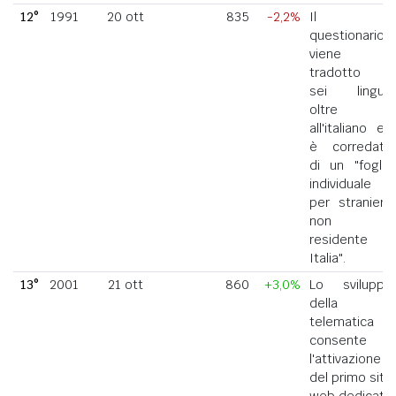
12°
1991
20 ott
835
-2,2%
Il
questionario
viene
tradotto in
sei lingue
oltre
all'italiano ed
è corredato
di un "foglio
individuale
per straniero
non
residente in
Italia".
13°
2001
21 ott
860
+3,0%
Lo sviluppo
della
telematica
consente
l'attivazione
del primo sito
web dedicato