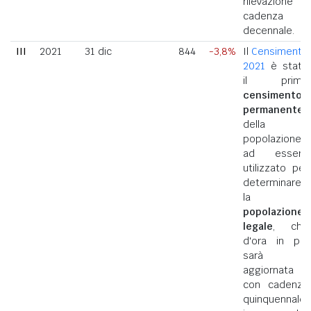
rilevazione a
cadenza
decennale.
III
2021
31 dic
844
-3,8%
Il
Censimento
2021
è stato
il primo
censimento
permanente
della
popolazione
ad essere
utilizzato per
determinare
la
popolazione
legale
, che
d'ora in poi
sarà
aggiornata
con cadenza
quinquennale