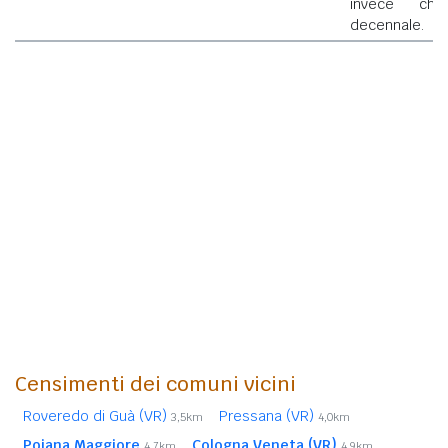
invece che
decennale.
Censimenti dei comuni vicini
Roveredo di Guà (VR)
Pressana (VR)
3,5km
4,0km
Pojana Maggiore
Cologna Veneta (VR)
4,7km
4,9km