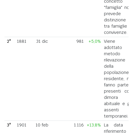
concetto di
"famiglia" non
prevede la
distinzione
tra famiglie e
convivenze.
2°
1881
31 dic
981
+5,0%
Viene
adottato il
metodo di
rilevazione
della
popolazione
residente, ne
fanno parte i
presenti con
dimora
abituale e gli
assenti
temporanei.
3°
1901
10 feb
1.116
+13,8%
La data di
riferimento