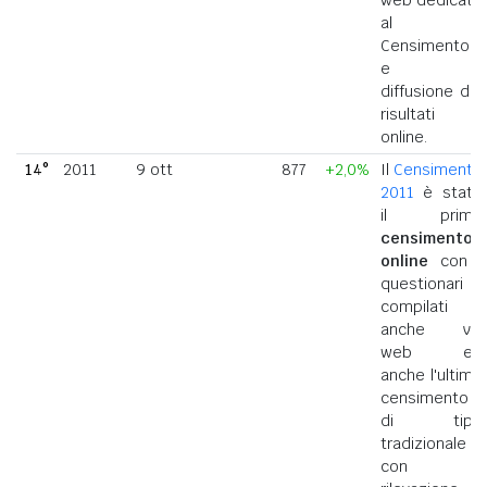
al
Censimento
e la
diffusione dei
risultati
online.
14°
2011
9 ott
877
+2,0%
Il
Censimento
2011
è stato
il primo
censimento
online
con i
questionari
compilati
anche via
web ed
anche l'ultimo
censimento
di tipo
tradizionale
con