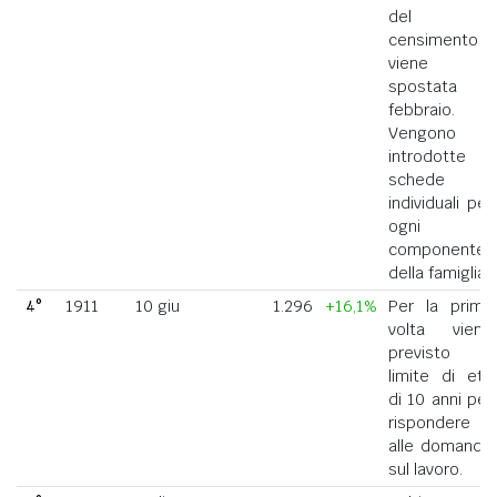
del
censimento
viene
spostata a
febbraio.
Vengono
introdotte
schede
individuali per
ogni
componente
della famiglia.
4°
1911
10 giu
1.296
+16,1%
Per la prima
volta viene
previsto il
limite di età
di 10 anni per
rispondere
alle domande
sul lavoro.