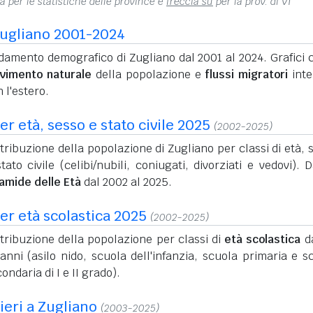
na per le statistiche delle province e
freccia su
per la prov. di VI
ugliano 2001-2024
amento demografico di Zugliano dal 2001 al 2024. Grafici c
vimento naturale
della popolazione e
flussi migratori
inte
 l'estero.
r età, sesso e stato civile 2025
(2002-2025)
tribuzione della popolazione di Zugliano per classi di età, 
tato civile (celibi/nubili, coniugati, divorziati e vedovi). D
ramide delle Età
dal 2002 al 2025.
er età scolastica 2025
(2002-2025)
tribuzione della popolazione per classi di
età scolastica
da
anni (asilo nido, scuola dell'infanzia, scuola primaria e s
ondaria di I e II grado).
ieri a Zugliano
(2003-2025)