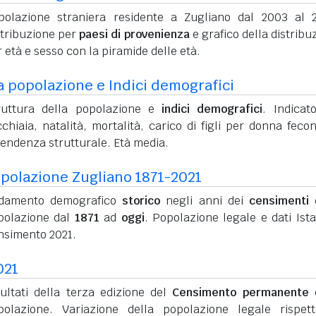
polazione straniera residente a Zugliano dal 2003 al 
stribuzione per
paesi di provenienza
e grafico della distribu
 età e sesso con la piramide delle età.
a popolazione e Indici demografici
ruttura della popolazione e
indici demografici
. Indicato
chiaia, natalità, mortalità, carico di figli per donna feco
pendenza strutturale. Età media.
polazione Zugliano 1871-2021
damento demografico
storico
negli anni dei
censimenti
d
polazione dal
1871
ad
oggi
. Popolazione legale e dati Ista
nsimento 2021.
021
sultati della terza edizione del
Censimento permanente
d
polazione. Variazione della popolazione legale rispet