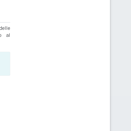
delle
to al