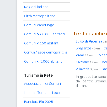
Regioni italiane
Città Metropolitane
Comuni capoluogo
Le statistiche
Comuni
>
60.000 abitanti
Lugo di Vicenza
1,
Comuni
<
150 abitanti
Breganze
C
4,3km
Comuni/fasce demografiche
Zanè
Colce
6,3km
Comuni
<
5.000 abitanti
Caltrano
Mon
7,6km
Villaverla
Sa
9,1km
Turismo in Rete
In
grassetto
sono r
dal centro urbano
Associazioni di Comuni
distanza.
Itinerari Tematici Locali
Bandiera Blu 2025