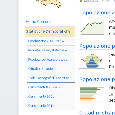
clicca sulla carti
Popolazione Z
And
Home Comune
mo
Statistiche Demografiche
con
Popolazione 2001-2024
Popolazione pe
Pop. età, sesso, stato civile
Dis
Popolaz. per età scolastica
e s
Pi
Cittadini Stranieri
Indici Demografici / Struttura
Popolazione p
Censimenti 1861-2021
Dis
18 
Censimento 2021
sec
Censimento 2011
Cittadini stran