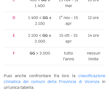
1.400
mar
D
1.400 <
GG
≤
1° nov - 15
12 ore
2.100
apr
E
2.100 <
GG
≤
15 ott - 15
14 ore
3.000
apr
F
GG
> 3.000
tutto
nessun
l'anno
limite
Puoi anche confrontare fra loro la
classificazione
climatica dei comuni della Provincia di Vicenza
in
un'unica tabella.