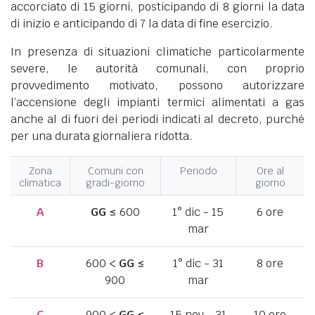
accorciato di 15 giorni, posticipando di 8 giorni la data
di inizio e anticipando di 7 la data di fine esercizio.
In presenza di situazioni climatiche particolarmente
severe, le autorità comunali, con proprio
provvedimento motivato, possono autorizzare
l’accensione degli impianti termici alimentati a gas
anche al di fuori dei periodi indicati al decreto, purché
per una durata giornaliera ridotta.
Zona
Comuni con
Periodo
Ore al
climatica
gradi-giorno
giorno
A
GG
≤ 600
1° dic - 15
6 ore
mar
B
600 <
GG
≤
1° dic - 31
8 ore
900
mar
C
900 <
GG
≤
15 nov - 31
10 ore