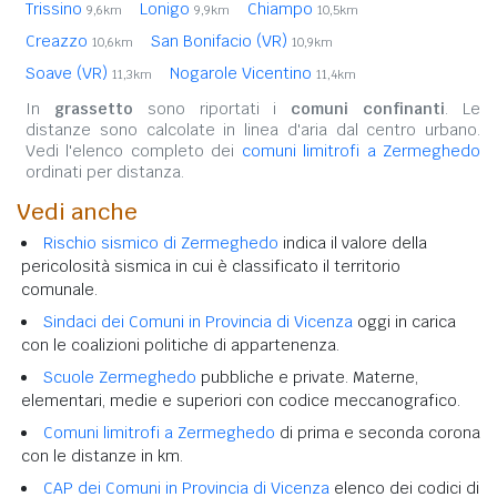
Trissino
Lonigo
Chiampo
9,6km
9,9km
10,5km
Creazzo
San Bonifacio (VR)
10,6km
10,9km
Soave (VR)
Nogarole Vicentino
11,3km
11,4km
In
grassetto
sono riportati i
comuni confinanti
. Le
distanze sono calcolate in linea d'aria dal centro urbano.
Vedi l'elenco completo dei
comuni limitrofi a Zermeghedo
ordinati per distanza.
Vedi anche
Rischio sismico di Zermeghedo
indica il valore della
pericolosità sismica in cui è classificato il territorio
comunale.
Sindaci dei Comuni in Provincia di Vicenza
oggi in carica
con le coalizioni politiche di appartenenza.
Scuole Zermeghedo
pubbliche e private. Materne,
elementari, medie e superiori con codice meccanografico.
Comuni limitrofi a Zermeghedo
di prima e seconda corona
con le distanze in km.
CAP dei Comuni in Provincia di Vicenza
elenco dei codici di