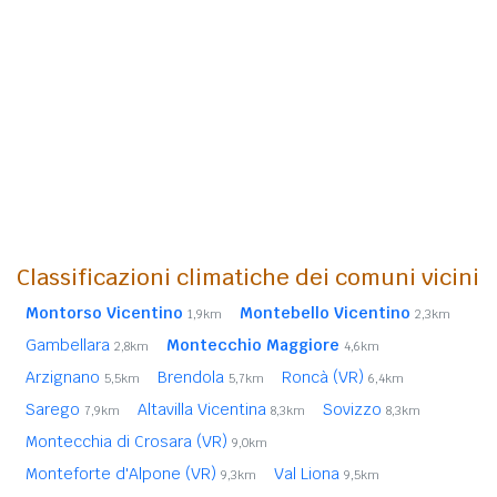
Classificazioni climatiche dei comuni vicini
Montorso Vicentino
Montebello Vicentino
1,9km
2,3km
Gambellara
Montecchio Maggiore
2,8km
4,6km
Arzignano
Brendola
Roncà (VR)
5,5km
5,7km
6,4km
Sarego
Altavilla Vicentina
Sovizzo
7,9km
8,3km
8,3km
Montecchia di Crosara (VR)
9,0km
Monteforte d'Alpone (VR)
Val Liona
9,3km
9,5km