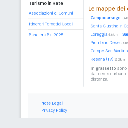
Turismo in Rete
Le mappe dei 
Associazioni di Comuni
Campodarsego
3,6
Itinerari Tematici Locali
Santa Giustina in C
Loreggia
Sa
Bandiera Blu 2025
6,6km
Piombino Dese
9,0
Campo San Martin
Resana (TV)
11,2km
In
grassetto
sono r
dal centro urbano.
distanza.
Note Legali
Privacy Policy
© 2026 Gwind