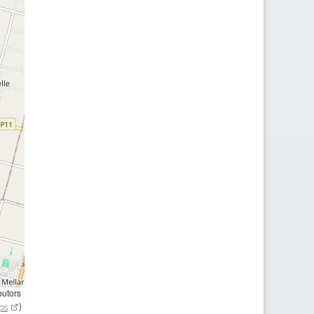
butors
ps
)