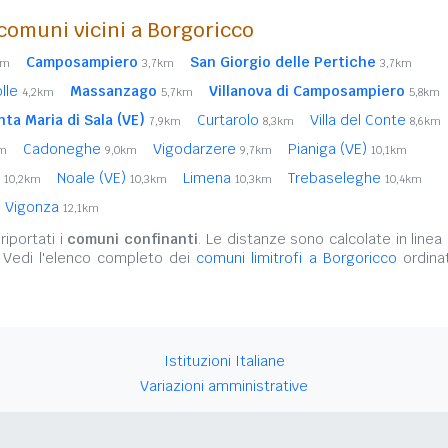
comuni vicini a Borgoricco
Camposampiero
San Giorgio delle Pertiche
km
3,7km
3,7km
olle
Massanzago
Villanova di Camposampiero
4,2km
5,7km
5,8km
nta Maria di Sala (VE)
Curtarolo
Villa del Conte
7,9km
8,3km
8,6km
Cadoneghe
Vigodarzere
Pianiga (VE)
km
9,0km
9,7km
10,1km
o
Noale (VE)
Limena
Trebaseleghe
10,2km
10,3km
10,3km
10,4km
Vigonza
12,1km
iportati i
comuni confinanti
. Le distanze sono calcolate in linea 
 Vedi l'elenco completo dei
comuni limitrofi a Borgoricco
ordinat
Istituzioni Italiane
Variazioni amministrative