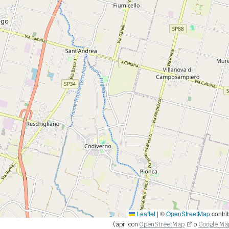
Leaflet
|
©
OpenStreetMap
contri
(apri con
OpenStreetMap
o
Google Ma