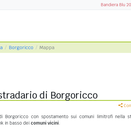
Bandiera Blu 2
va
Borgoricco
Mappa
tradario di Borgoricco
Cond
di Borgoricco con spostamento sui comuni limitrofi nella s
ink in basso dei
comuni vicini
.