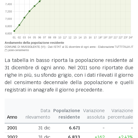
La tabella in basso riporta la popolazione residente al
31 dicembre di ogni anno. Nel 2011 sono riportate due
righe in più, su sfondo grigio, con i dati rilevati il giorno
del censimento decennale della popolazione e quelli
registrati in anagrafe il giorno precedente.
Data
Popolazione
Variazione
Variazione
Anno
rilevamento
residente
assoluta
percentuale
2001
31 dic
6.671
-
-
2002
31 dic
6.833
+162
+2,43%