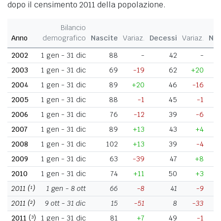
dopo il censimento 2011 della popolazione.
Bilancio
Anno
demografico
Nascite
Variaz.
Decessi
Variaz.
Nat
2002
1 gen - 31 dic
88
-
42
-
2003
1 gen - 31 dic
69
-19
62
+20
2004
1 gen - 31 dic
89
+20
46
-16
2005
1 gen - 31 dic
88
-1
45
-1
2006
1 gen - 31 dic
76
-12
39
-6
2007
1 gen - 31 dic
89
+13
43
+4
2008
1 gen - 31 dic
102
+13
39
-4
2009
1 gen - 31 dic
63
-39
47
+8
2010
1 gen - 31 dic
74
+11
50
+3
2011
(¹)
1 gen - 8 ott
66
-8
41
-9
2011
(²)
9 ott - 31 dic
15
-51
8
-33
2011
(³)
1 gen - 31 dic
81
+7
49
-1