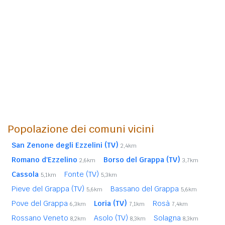
Popolazione dei comuni vicini
San Zenone degli Ezzelini (TV)
2,4km
Romano d'Ezzelino
Borso del Grappa (TV)
2,6km
3,7km
Cassola
Fonte (TV)
5,1km
5,3km
Pieve del Grappa (TV)
Bassano del Grappa
5,6km
5,6km
Pove del Grappa
Loria (TV)
Rosà
6,3km
7,1km
7,4km
Rossano Veneto
Asolo (TV)
Solagna
8,2km
8,3km
8,3km