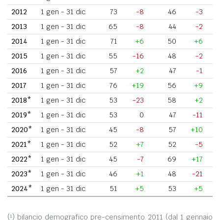
2012
1 gen - 31 dic
73
-8
46
-3
2013
1 gen - 31 dic
65
-8
44
-2
2014
1 gen - 31 dic
71
+6
50
+6
2015
1 gen - 31 dic
55
-16
48
-2
2016
1 gen - 31 dic
57
+2
47
-1
2017
1 gen - 31 dic
76
+19
56
+9
2018*
1 gen - 31 dic
53
-23
58
+2
2019*
1 gen - 31 dic
53
0
47
-11
2020*
1 gen - 31 dic
45
-8
57
+10
2021*
1 gen - 31 dic
52
+7
52
-5
2022*
1 gen - 31 dic
45
-7
69
+17
2023*
1 gen - 31 dic
46
+1
48
-21
2024*
1 gen - 31 dic
51
+5
53
+5
(¹) bilancio demografico pre-censimento 2011 (dal 1 gennaio