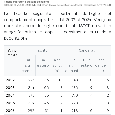
La tabella seguente riporta il dettaglio del
comportamento migratorio dal 2002 al 2024. Vengono
riportate anche le righe con i dati ISTAT rilevati in
anagrafe prima e dopo il censimento 2011 della
popolazione.
Anno
Iscritti
Cancellati
gen-dic
M
DA
DA
altri
PER
PER
altri
altri
estero
iscritti
altri
estero
cancell.
comuni
(a)
comuni
(a)
2002
227
35
13
143
10
6
2003
314
66
7
176
9
8
2004
271
55
3
190
4
2
2005
279
46
2
223
3
3
2006
292
31
1
218
6
9