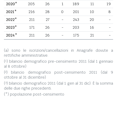
2020*
205
26
1
189
11
19
2021*
216
28
0
201
10
8
2022*
211
27
-
243
20
-
2023*
171
26
-
203
16
-
2024*
211
26
-
175
21
-
(a) sono le iscrizioni/cancellazioni in Anagrafe dovute a
rettifiche amministrative.
(¹) bilancio demografico pre-censimento 2011 (dal 1 gennaio
al 8 ottobre)
(²) bilancio demografico post-censimento 2011 (dal 9
ottobre al 31 dicembre)
(³) bilancio demografico 2011 (dal 1 gen al 31 dic). È la somma
delle due righe precedenti.
(*) popolazione post-censimento