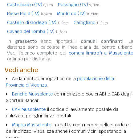
Castelcucco (TV)
Possagno (TV)
8,3km
9,7km
Riese Pio X (TV)
Monfumo (TV)
10,4km
10,5km
Castello di Godego (TV)
Cartigliano
11,0km
11,3km
Cavaso del Tomba (TV)
11,5km
In
grassetto
sono riportati i
comuni confinanti
. Le
distanze sono calcolate in linea d'aria dal centro urbano.
Vedi l'elenco completo dei
comuni limitrofi a Mussolente
ordinati per distanza.
Vedi anche
Andamento demografico della
popolazione della
Provincia di Vicenza
.
Banche Mussolente
con indirizzo e codici ABI e CAB degli
Sportelli Bancari.
CAP Mussolente
il codice di avviamento postale da
utilizzare per gli indirizzi postali.
Mappa Mussolente
interattiva con ricerca delle strade e
dell'indirizzo. Visualizza anche i comuni vicini spostando la
mappa.