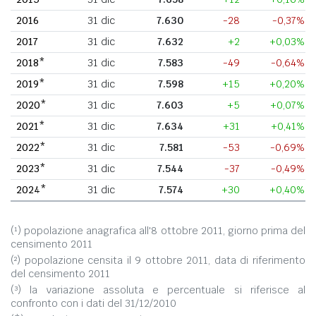
2016
31 dic
7.630
-28
-0,37%
2017
31 dic
7.632
+2
+0,03%
2018*
31 dic
7.583
-49
-0,64%
2019*
31 dic
7.598
+15
+0,20%
2020*
31 dic
7.603
+5
+0,07%
2021*
31 dic
7.634
+31
+0,41%
2022*
31 dic
7.581
-53
-0,69%
2023*
31 dic
7.544
-37
-0,49%
2024*
31 dic
7.574
+30
+0,40%
(¹) popolazione anagrafica all'8 ottobre 2011, giorno prima del
censimento 2011
(²) popolazione censita il 9 ottobre 2011, data di riferimento
del censimento 2011
(³) la variazione assoluta e percentuale si riferisce al
confronto con i dati del 31/12/2010