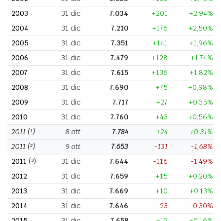
2003
31 dic
7.034
+201
+2,94%
2004
31 dic
7.210
+176
+2,50%
2005
31 dic
7.351
+141
+1,96%
2006
31 dic
7.479
+128
+1,74%
2007
31 dic
7.615
+136
+1,82%
2008
31 dic
7.690
+75
+0,98%
2009
31 dic
7.717
+27
+0,35%
2010
31 dic
7.760
+43
+0,56%
2011
(¹)
8 ott
7.784
+24
+0,31%
2011
(²)
9 ott
7.653
-131
-1,68%
2011
(³)
31 dic
7.644
-116
-1,49%
2012
31 dic
7.659
+15
+0,20%
2013
31 dic
7.669
+10
+0,13%
2014
31 dic
7.646
-23
-0,30%
2015
31 dic
7.658
+12
+0,16%