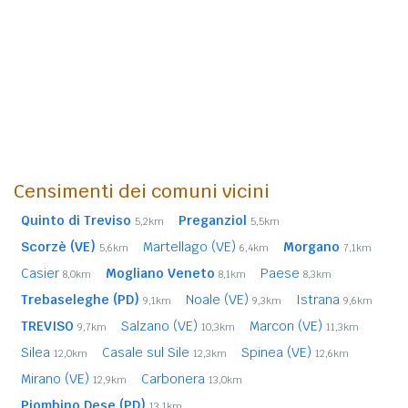
Censimenti dei comuni vicini
Quinto di Treviso
Preganziol
5,2km
5,5km
Scorzè (VE)
Martellago (VE)
Morgano
5,6km
6,4km
7,1km
Casier
Mogliano Veneto
Paese
8,0km
8,1km
8,3km
Trebaseleghe (PD)
Noale (VE)
Istrana
9,1km
9,3km
9,6km
TREVISO
Salzano (VE)
Marcon (VE)
9,7km
10,3km
11,3km
Silea
Casale sul Sile
Spinea (VE)
12,0km
12,3km
12,6km
Mirano (VE)
Carbonera
12,9km
13,0km
Piombino Dese (PD)
13,1km