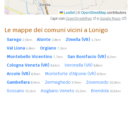
Leaflet
|
©
OpenStreetMap
contributors
(apri con
OpenStreetMap
o
Google Maps
)
Le mappe dei comuni vicini a Lonigo
Sarego
Alonte
Zimella (VR)
2,5km
3,8km
4,7km
Val Liona
Orgiano
6,8km
7,3km
Montebello Vicentino
San Bonifacio (VR)
7,7km
8,2km
Cologna Veneta (VR)
Veronella (VR)
8,6km
8,8km
Arcole (VR)
Monteforte d'Alpone (VR)
8,9km
8,9km
Gambellara
Zermeghedo
Zovencedo
8,9km
9,9km
10,0km
Sossano
Asigliano Veneto
Brendola
10,1km
10,2km
10,6km
Villaga
Pressana (VR)
11,4km
11,6km
Montorso Vicentino
11,7km
In
grassetto
sono riportati i
comuni confinanti
. Le
distanze sono calcolate in linea d'aria dal centro urbano.
Vedi l'elenco completo dei
comuni limitrofi a Lonigo
ordinati