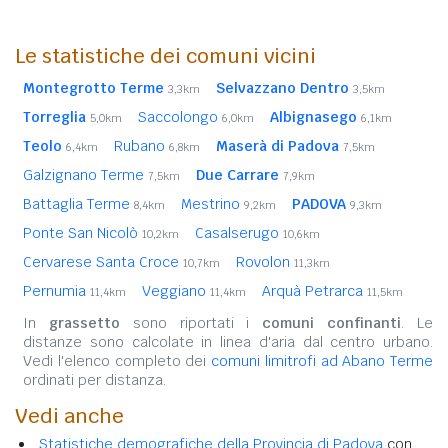
Le statistiche dei comuni vicini
Montegrotto Terme
Selvazzano Dentro
3,3km
3,5km
Torreglia
Saccolongo
Albignasego
5,0km
6,0km
6,1km
Teolo
Rubano
Maserà di Padova
6,4km
6,8km
7,5km
Galzignano Terme
Due Carrare
7,5km
7,9km
Battaglia Terme
Mestrino
PADOVA
8,4km
9,2km
9,3km
Ponte San Nicolò
Casalserugo
10,2km
10,6km
Cervarese Santa Croce
Rovolon
10,7km
11,3km
Pernumia
Veggiano
Arquà Petrarca
11,4km
11,4km
11,5km
In
grassetto
sono riportati i
comuni confinanti
. Le
distanze sono calcolate in linea d'aria dal centro urbano.
Vedi l'elenco completo dei
comuni limitrofi ad Abano Terme
ordinati per distanza.
Vedi anche
Statistiche demografiche della Provincia di Padova
con