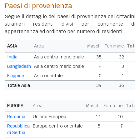
Paesi di provenienza
Segue il dettaglio dei paesi di provenienza dei cittadini
stranieri residenti divisi per continente di
appartenenza ed ordinato per numero di residenti.
ASIA
Area
Maschi
Femmine
Total
India
Asia centro meridionale
35
32
6
Bangladesh
Asia centro meridionale
4
3
Filippine
Asia orientale
0
1
Totale Asia
39
36
7
EUROPA
Area
Maschi
Femmine
Total
Romania
Unione Europea
17
10
2
Repubblica
Europa centro orientale
5
7
1
di Serbia