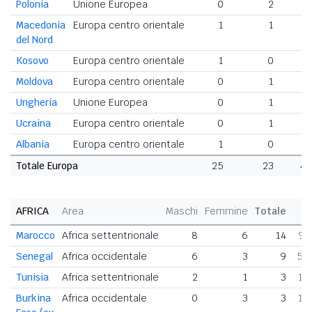
Polonia
Unione Europea
0
2
Macedonia
Europa centro orientale
1
1
del Nord
Kosovo
Europa centro orientale
1
0
Moldova
Europa centro orientale
0
1
Ungheria
Unione Europea
0
1
Ucraina
Europa centro orientale
0
1
Albania
Europa centro orientale
1
0
Totale Europa
25
23
4
AFRICA
Area
Maschi
Femmine
Totale
Marocco
Africa settentrionale
8
6
14
9,
Senegal
Africa occidentale
6
3
9
5,
Tunisia
Africa settentrionale
2
1
3
1,
Burkina
Africa occidentale
0
3
3
1,