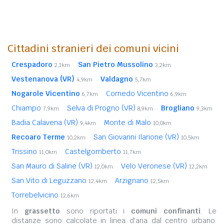
Cittadini stranieri dei comuni vicini
Crespadoro
San Pietro Mussolino
2,1km
3,2km
Vestenanova (VR)
Valdagno
4,9km
5,7km
Nogarole Vicentino
Cornedo Vicentino
6,7km
6,9km
Chiampo
Selva di Progno (VR)
Brogliano
7,9km
8,9km
9,3km
Badia Calavena (VR)
Monte di Malo
9,4km
10,0km
Recoaro Terme
San Giovanni Ilarione (VR)
10,2km
10,5km
Trissino
Castelgomberto
11,0km
11,7km
San Mauro di Saline (VR)
Velo Veronese (VR)
12,0km
12,2km
San Vito di Leguzzano
Arzignano
12,4km
12,5km
Torrebelvicino
12,6km
In
grassetto
sono riportati i
comuni confinanti
. Le
distanze sono calcolate in linea d'aria dal centro urbano.