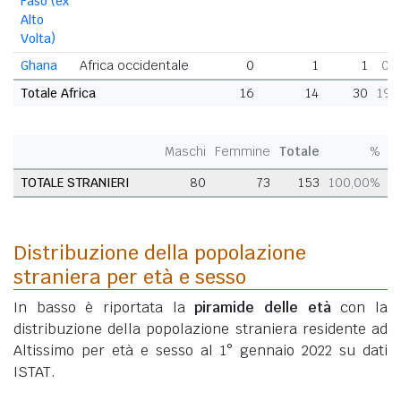
Faso (ex
Alto
Volta)
Ghana
Africa occidentale
0
1
1
0,
Totale Africa
16
14
30
19,
Maschi
Femmine
Totale
%
TOTALE STRANIERI
80
73
153
100,00%
Distribuzione della popolazione
straniera per età e sesso
In basso è riportata la
piramide delle età
con la
distribuzione della popolazione straniera residente ad
Altissimo per età e sesso al 1° gennaio 2022 su dati
ISTAT.