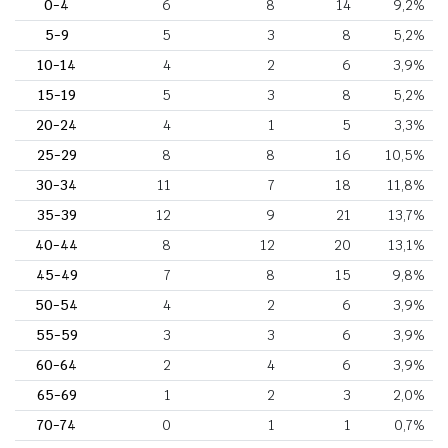
0-4
6
8
14
9,2%
5-9
5
3
8
5,2%
10-14
4
2
6
3,9%
15-19
5
3
8
5,2%
20-24
4
1
5
3,3%
25-29
8
8
16
10,5%
30-34
11
7
18
11,8%
35-39
12
9
21
13,7%
40-44
8
12
20
13,1%
45-49
7
8
15
9,8%
50-54
4
2
6
3,9%
55-59
3
3
6
3,9%
60-64
2
4
6
3,9%
65-69
1
2
3
2,0%
70-74
0
1
1
0,7%