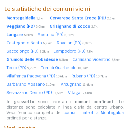
Le statistiche dei comuni vicini
Montegaldella
Cervarese Santa Croce (PD)
1,2km
2,6km
Veggiano (PD)
Grisignano di Zocco
3,0km
3,7km
Longare
Mestrino (PD)
5,8km
6,7km
Castegnero Nanto
Rovolon (PD)
6,9km
6,9km
Saccolongo (PD)
Campodoro (PD)
7,2km
7,8km
Grumolo delle Abbadesse
Camisano Vicentino
8,3km
8,8km
Teolo (PD)
Torri di Quartesolo
9,2km
10,0km
Villafranca Padovana (PD)
Rubano (PD)
10,6km
10,7km
Barbarano Mossano
Arcugnano
11,0km
11,4km
Selvazzano Dentro (PD)
Villaga
11,5km
12,0km
In
grassetto
sono riportati i
comuni confinanti
. Le
distanze sono calcolate in linea d'aria dal centro urbano.
Vedi l'elenco completo dei
comuni limitrofi a Montegalda
ordinati per distanza.