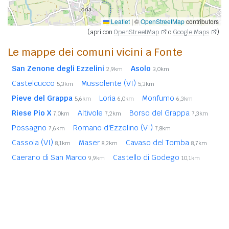
Leaflet
|
©
OpenStreetMap
contributors
(apri con
OpenStreetMap
o
Google Maps
)
Le mappe dei comuni vicini a Fonte
San Zenone degli Ezzelini
Asolo
2,9km
3,0km
Castelcucco
Mussolente (VI)
5,3km
5,3km
Pieve del Grappa
Loria
Monfumo
5,6km
6,0km
6,3km
Riese Pio X
Altivole
Borso del Grappa
7,0km
7,2km
7,3km
Possagno
Romano d'Ezzelino (VI)
7,6km
7,8km
Cassola (VI)
Maser
Cavaso del Tomba
8,1km
8,2km
8,7km
Caerano di San Marco
Castello di Godego
9,9km
10,1km
Rossano Veneto (VI)
10,2km
Bassano del Grappa (VI)
Rosà (VI)
10,9km
11,2km
In
grassetto
sono riportati i
comuni confinanti
. Le
distanze sono calcolate in linea d'aria dal centro urbano.
Vedi l'elenco completo dei
comuni limitrofi a Fonte
ordinati