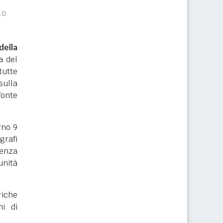
10
ella
a del
tutte
sulla
onte
orno 9
grafi
renza
nità
riche
ni di