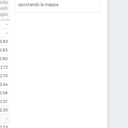
edia
spostando la mappa.
enti
iglia
-
-
2,83
2,85
2,80
2,72
2,70
2,64
2,58
2,57
2,55
-
2,53