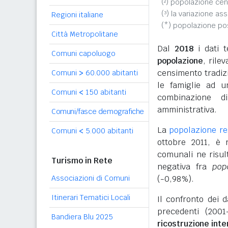
(²) popolazione cen
(³) la variazione as
Regioni italiane
(*) popolazione p
Città Metropolitane
Dal
2018
i dati t
Comuni capoluogo
popolazione
, rile
censimento tradizio
Comuni
>
60.000 abitanti
le famiglie ad u
Comuni
<
150 abitanti
combinazione d
amministrativa.
Comuni/fasce demografiche
La
popolazione re
Comuni
<
5.000 abitanti
ottobre 2011, è
comunali ne risul
Turismo in Rete
negativa fra
pop
Associazioni di Comuni
(-0,98%).
Itinerari Tematici Locali
Il confronto dei 
precedenti (2001
Bandiera Blu 2025
ricostruzione int