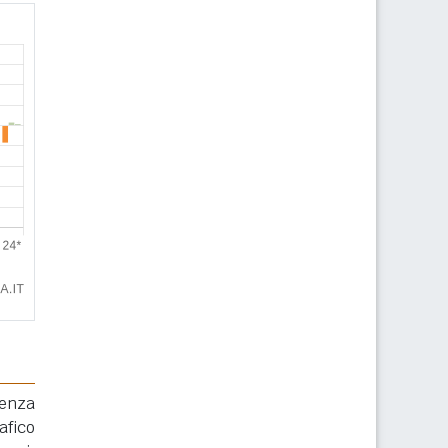
renza
afico