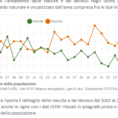
o l'andamento delle nascite e dei decessi negli ultimi 
ldo naturale è visualizzato dall'area compresa fra le due li
 riporta il dettaglio delle nascite e dei decessi dal 2002 al 
anche le righe con i dati ISTAT rilevati in anagrafe prima e
 della popolazione.