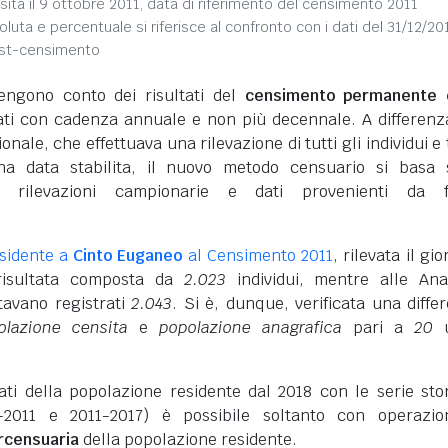
sita il 9 ottobre 2011, data di riferimento del censimento 2011
soluta e percentuale si riferisce al confronto con i dati del 31/12/20
ost-censimento
engono conto dei risultati del
censimento permanente d
vati con cadenza annuale e non più decennale. A differenz
nale, che effettuava una rilevazione di tutti gli individui e 
na data stabilita, il nuovo metodo censuario si basa 
i rilevazioni campionarie e dati provenienti da f
sidente a
Cinto Euganeo
al Censimento 2011
, rilevata il gi
 risultata composta da
2.023
individui, mentre alle Ana
tavano registrati
2.043
. Si è, dunque, verificata una diffe
olazione censita
e
popolazione anagrafica
pari a
20
u
dati della popolazione residente dal 2018 con le serie sto
-2011 e 2011-2017) è possibile soltanto con operazio
ercensuaria
della popolazione residente.