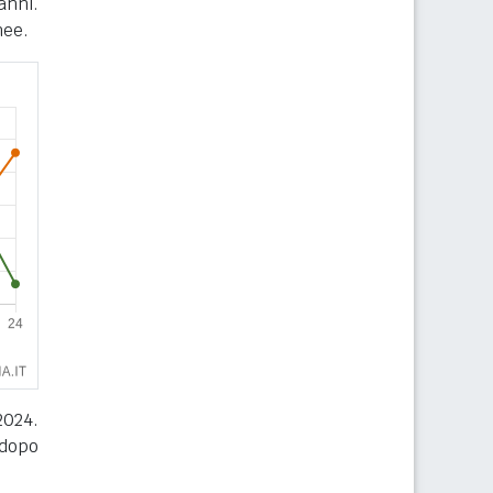
anni.
nee.
2024.
 dopo