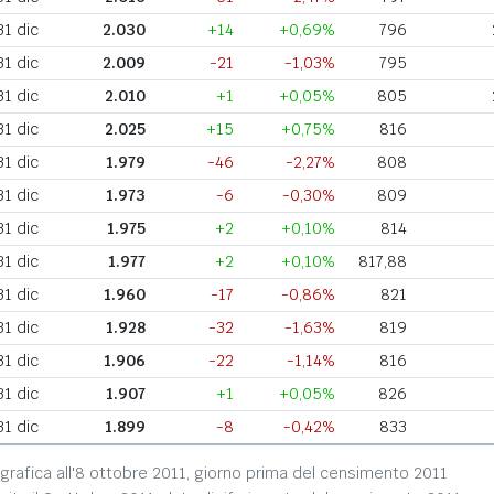
31 dic
2.030
+14
+0,69%
796
31 dic
2.009
-21
-1,03%
795
31 dic
2.010
+1
+0,05%
805
31 dic
2.025
+15
+0,75%
816
31 dic
1.979
-46
-2,27%
808
31 dic
1.973
-6
-0,30%
809
31 dic
1.975
+2
+0,10%
814
31 dic
1.977
+2
+0,10%
817,88
31 dic
1.960
-17
-0,86%
821
31 dic
1.928
-32
-1,63%
819
31 dic
1.906
-22
-1,14%
816
31 dic
1.907
+1
+0,05%
826
31 dic
1.899
-8
-0,42%
833
grafica all'8 ottobre 2011, giorno prima del censimento 2011