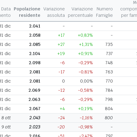
M
Data
Popolazione
Variazione
Variazione
Numero
compon
mento
residente
assoluta
percentuale
Famiglie
per fam
31 dic
2.041
-
-
-
31 dic
2.058
+17
+0,83%
-
31 dic
2.085
+27
+1,31%
735
31 dic
2.104
+19
+0,91%
737
31 dic
2.098
-6
-0,29%
748
31 dic
2.081
-17
-0,81%
763
31 dic
2.081
0
0,00%
770
31 dic
2.069
-12
-0,58%
784
31 dic
2.063
-6
-0,29%
798
31 dic
2.067
+4
+0,19%
804
8 ott
2.043
-24
-1,16%
800
9 ott
2.023
-20
-0,98%
-
31 dic
2.016
-51
-2,47%
797