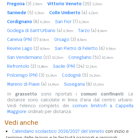
Fregona
(3)
Vittorio Veneto
(35)
2,9km
3,2km
Sarmede
(5)
Colle Umberto
(4)
3,3km
4,2km
Cordignano
(8)
San Fior
(7)
6,3km
6,3km
Godega di Sant'Urbano
(4)
Tarzo
(4)
6,9km
8,4km
Caneva (PN)
(7)
Orsago
(3)
8,5km
8,5km
Revine Lago
(2)
San Pietro di Feletto
(6)
8,9km
9,9km
San Vendemiano
(11)
Conegliano
(51)
10,2km
10,4km
Refrontolo
(2)
Sacile (PN)
(24)
11,8km
12,2km
Polcenigo (PN)
(3)
Codognè
(5)
13,3km
14,1km
Mareno di Piave
(4)
Susegana
(8)
14,9km
15,1km
In
grassetto
sono riportati i
comuni confinanti
. Le
distanze sono calcolate in linea d'aria dal centro urbano.
Vedi l'elenco completo dei
comuni limitrofi a Cappella
Maggiore
ordinati per distanza.
Vedi anche
Calendario scolastico 2026/2027 del Veneto
con inizio e
termine delle lezioni e le festività nazionali e regionali.