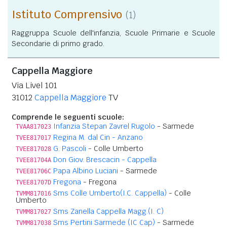
Istituto Comprensivo
(1)
Raggruppa Scuole dell'infanzia, Scuole Primarie e Scuole
Secondarie di primo grado.
Cappella Maggiore
Via Livel 101
31012
Cappella Maggiore
TV
Comprende le seguenti scuole:
Infanzia Stepan Zavrel Rugolo
- Sarmede
TVAA817023
Regina M. dal Cin - Anzano
TVEE817017
G. Pascoli
- Colle Umberto
TVEE817028
Don Giov. Brescacin - Cappella
TVEE81704A
Papa Albino Luciani
- Sarmede
TVEE81706C
Fregona
- Fregona
TVEE81707D
Sms Colle Umberto(I.C. Cappella)
- Colle
TVMM817016
Umberto
Sms Zanella Cappella Magg.(I. C)
TVMM817027
Sms Pertini Sarmede (IC Cap)
- Sarmede
TVMM817038