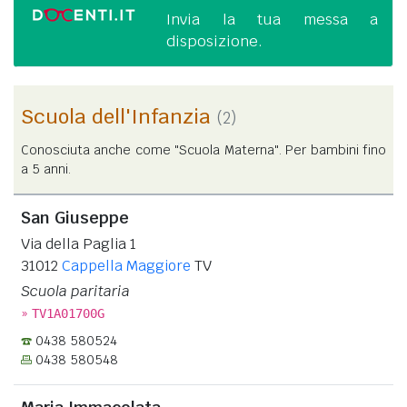
Invia la tua messa a
disposizione.
Scuola dell'Infanzia
(2)
Conosciuta anche come "Scuola Materna". Per bambini fino
a 5 anni.
San Giuseppe
Via della Paglia 1
31012
Cappella Maggiore
TV
Scuola paritaria
»
TV1A01700G
0438 580524
0438 580548