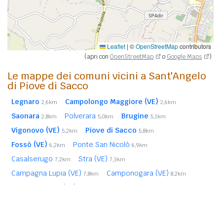
Leaflet
|
©
OpenStreetMap
contributors
(apri con
OpenStreetMap
o
Google Maps
)
Le mappe dei comuni vicini a Sant'Angelo
di Piove di Sacco
Legnaro
Campolongo Maggiore (VE)
2,6km
2,6km
Saonara
Polverara
Brugine
2,8km
5,0km
5,1km
Vigonovo (VE)
Piove di Sacco
5,2km
5,8km
Fossò (VE)
Ponte San Nicolò
6,2km
6,9km
Casalserugo
Stra (VE)
7,2km
7,3km
Campagna Lupia (VE)
Camponogara (VE)
7,8km
8,2km
Fiesso d'Artico (VE)
Arzergrande
8,7km
8,7km
Noventa Padovana
Bovolenta
Vigonza
8,9km
9,3km
10,0km
Albignasego
Maserà di Padova
10,3km
10,6km