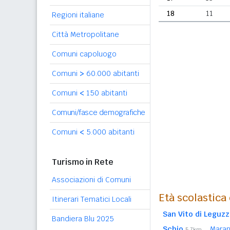
18
11
Regioni italiane
Città Metropolitane
Comuni capoluogo
Comuni
>
60.000 abitanti
Comuni
<
150 abitanti
Comuni/fasce demografiche
Comuni
<
5.000 abitanti
Turismo in Rete
Associazioni di Comuni
Età scolastica
Itinerari Tematici Locali
San Vito di Leguz
Bandiera Blu 2025
Schio
Maran
5,7km