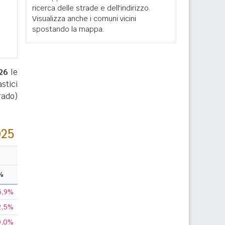
ricerca delle strade e dell'indirizzo.
Visualizza anche i comuni vicini
spostando la mappa.
26
le
stici
rado)
025
%
5,9%
2,5%
0,0%