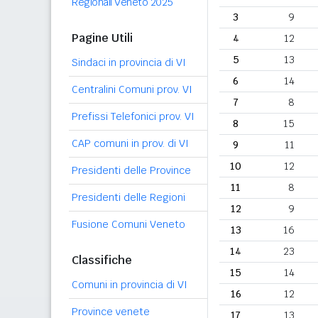
Regionali Veneto 2025
3
9
Pagine Utili
4
12
5
13
Sindaci in provincia di VI
6
14
Centralini Comuni prov. VI
7
8
Prefissi Telefonici prov. VI
8
15
CAP comuni in prov. di VI
9
11
10
12
Presidenti delle Province
11
8
Presidenti delle Regioni
12
9
Fusione Comuni Veneto
13
16
14
23
Classifiche
15
14
Comuni in provincia di VI
16
12
Province venete
17
13