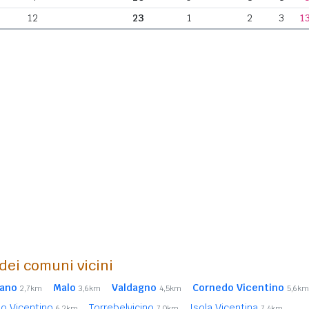
12
23
1
2
3
1
 dei comuni vicini
zano
Malo
Valdagno
Cornedo Vicentino
2,7km
3,6km
4,5km
5,6km
o Vicentino
Torrebelvicino
Isola Vicentina
6,2km
7,0km
7,4km