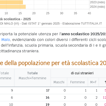
 riporta la potenziale utenza per l'
anno scolastico 2025/20
i Malo
, evidenziando con colori diversi i differenti cicli scola
 dell'infanzia, scuola primaria, scuola secondaria di I e II g
 cittadinanza straniera.
e della popolazione per età scolastica 2
Totale
Totale
di cui stranieri
emmine
Maschi+Femmine
Maschi
Femmine
M+F
9
17
0
1
1
6
16
2
0
2
1
10
19
0
0
0