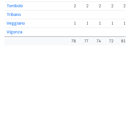
Tombolo
2
2
2
2
2
Tribano
Veggiano
1
1
1
1
1
Vigonza
78
77
74
72
81