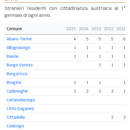
Stranieri residenti con cittadinanza austriaca al 1°
gennaio di ogni anno.
Comune
2025
2024
2023
2022
2021
Abano Terme
4
5
5
5
6
Albignasego
1
1
1
1
1
Baone
1
1
1
1
1
Borgo Veneto
1
1
1
Borgoricco
Brugine
1
1
1
1
Cadoneghe
1
2
2
2
1
Campodarsego
Cinto Euganeo
Cittadella
2
2
Codevigo