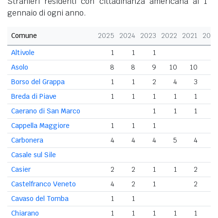
Stranieri residenti con cittadinanza americana al 1°
gennaio di ogni anno.
Comune
2025
2024
2023
2022
2021
202
Altivole
1
1
1
Asolo
8
8
9
10
10
Borso del Grappa
1
1
2
4
3
Breda di Piave
1
1
1
1
1
Caerano di San Marco
1
1
1
Cappella Maggiore
1
1
1
Carbonera
4
4
4
5
4
1
Casale sul Sile
Casier
2
2
1
1
2
Castelfranco Veneto
4
2
1
2
Cavaso del Tomba
1
1
Chiarano
1
1
1
1
1