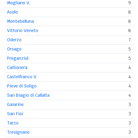
Mogliano V.
9
Asolo
8
Montebelluna
8
Vittorio Veneto
8
Oderzo
7
Orsago
5
Preganziol
5
Carbonera
4
Castelfranco V.
4
Pieve di Soligo
4
San Biagio di Callalta
4
Gaiarine
3
San Fior
3
Tarzo
3
Trevignano
3