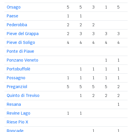
Orsago
5
5
3
1
5
Paese
1
1
Pederobba
2
2
2
Pieve del Grappa
2
3
3
3
3
Pieve di Soligo
4
4
4
4
4
Ponte di Piave
Ponzano Veneto
1
1
Portobuffolè
1
1
1
1
Possagno
1
1
1
1
1
Preganziol
5
5
5
5
2
Quinto di Treviso
1
2
2
2
Resana
1
Revine Lago
1
1
Riese Pio X
Roncade
1
1