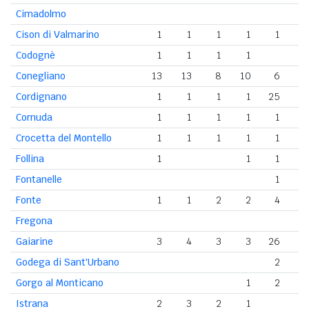
Cimadolmo
Cison di Valmarino
1
1
1
1
1
Codognè
1
1
1
1
Conegliano
13
13
8
10
6
Cordignano
1
1
1
1
25
Cornuda
1
1
1
1
1
Crocetta del Montello
1
1
1
1
1
Follina
1
1
1
Fontanelle
1
Fonte
1
1
2
2
4
Fregona
Gaiarine
3
4
3
3
26
Godega di Sant'Urbano
2
Gorgo al Monticano
1
2
Istrana
2
3
2
1