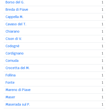
Borso del G.
1
Breda di Piave
1
Cappella M.
1
Cavaso del T.
1
Chiarano
1
Cison di V.
1
Codognè
1
Cordignano
1
Cornuda
1
Crocetta del M.
1
Follina
1
Fonte
1
Mareno di Piave
1
Maser
1
Maserada sul P.
1