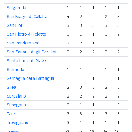
Salgareda
1
1
1
1
1
San Biagio di Callalta
4
2
2
2
3
San Fior
3
3
3
3
3
San Pietro di Feletto
1
1
1
1
2
San Vendemiano
2
2
1
1
3
San Zenone degli Ezzelini
2
2
2
2
2
Santa Lucia di Piave
Sarmede
1
1
1
1
Sernaglia della Battaglia
1
1
1
1
1
Silea
2
3
2
2
3
Spresiano
2
2
2
2
2
Susegana
2
1
1
3
Tarzo
3
3
3
3
3
Trevignano
3
1
1
1
1
Treviso
52
55
48
34
40
5