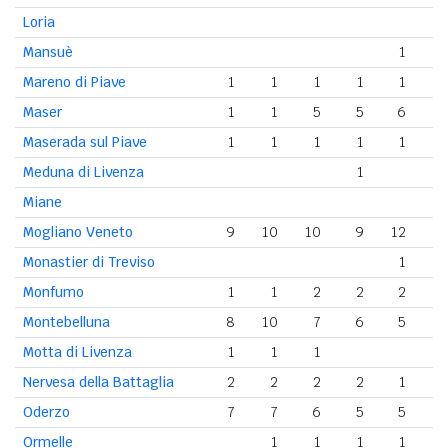
Loria
Mansuè
1
Mareno di Piave
1
1
1
1
1
Maser
1
1
5
5
6
Maserada sul Piave
1
1
1
1
1
Meduna di Livenza
1
Miane
Mogliano Veneto
9
10
10
9
12
1
Monastier di Treviso
1
Monfumo
1
1
2
2
2
Montebelluna
8
10
7
6
5
Motta di Livenza
1
1
1
Nervesa della Battaglia
2
2
2
2
1
Oderzo
7
7
6
5
5
Ormelle
1
1
1
1